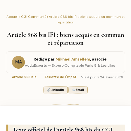
Accueil
›
CGI Commenté
› Article 968 bis IFI : biens acquis en commun et
répartition
Article 968 bis IFI : biens acquis en commun
et répartition
Redige par
Mikhael Amsellem
, associe
MA
AdvizExperts — Expert-Comptable Paris 8 & Les Lilas
Mis à jour le 24 février 2026
Article 968 bis
Assiette de l'impôt
LinkedIn
Email
Texte officiel de l’article 968 bis du CGI