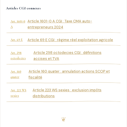
Articles CGI connexes
Article 1601-0 A CGI : Taxe CMA auto-
Art. 1601-0
A
entrepreneurs 2024
Article 69 E CGI : régime réel exploitation agricole
Art. 69 E
Article 298 octodecies CGI : définitions
Art. 298
octodecies
accises et TVA
Article 160 quater : annulation actions SCOP et
Art. 160
quater
fiscalité
Article 223 WS sexies : exclusion impôts
Art. 223 WS
sexies
distributions