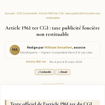
Accueil
›
CGI Commenté
› Article 1961 ter CGI : taxe publicité foncière non
restituable
Article 1961 ter CGI : taxe publicité foncière
non restituable
Redige par
Mikhael Amsellem
, associe
MA
AdvizExperts — Expert-Comptable Paris 8 & Les Lilas
Mis à jour le 10 mars 2026
Article 1961 ter
LinkedIn
Email
Texte officiel de l’article 1961 ter du CGI