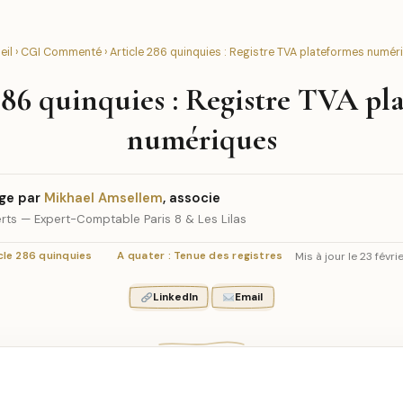
eil
›
CGI Commenté
› Article 286 quinquies : Registre TVA plateformes numér
286 quinquies : Registre TVA pl
numériques
ge par
Mikhael Amsellem
, associe
rts — Expert-Comptable Paris 8 & Les Lilas
Mis à jour le 23 févr
cle 286 quinquies
A quater : Tenue des registres
LinkedIn
Email