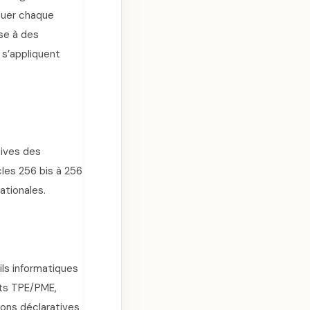
ituer chaque
ose à des
s’appliquent
tives des
cles 256 bis à 256
ationales.
ls informatiques
ts TPE/PME,
ions déclaratives