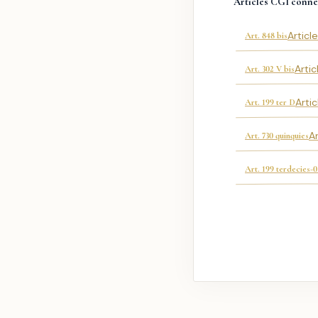
Articles CGI conne
Articl
Art. 848 bis
Artic
Art. 302 V bis
Arti
Art. 199 ter D
A
Art. 730 quinquies
Art. 199 terdecies-0