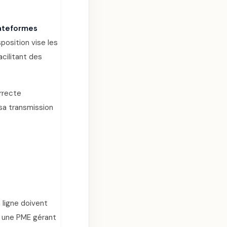
lateformes
position vise les
acilitant des
orrecte
 sa transmission
 ligne doivent
e, une PME gérant