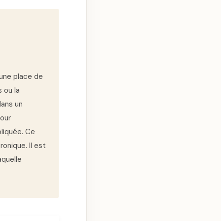
u’une place de
s ou la
dans un
pour
pliquée. Ce
onique. Il est
aquelle