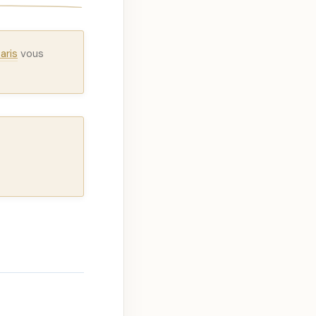
aris
vous