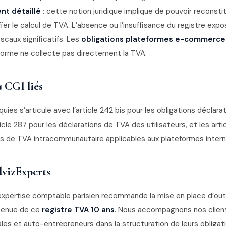
nt détaillé
: cette notion juridique implique de pouvoir reconst
fier le calcul de TVA. L’absence ou l’insuffisance du registre exp
caux significatifs. Les
obligations plateformes e-commerce
forme ne collecte pas directement la TVA.
u CGI liés
quies s’articule avec l’article 242 bis pour les obligations déclara
ticle 287 pour les déclarations de TVA des utilisateurs, et les arti
les de TVA intracommunautaire applicables aux plateformes intern
vizExperts
expertise comptable parisien recommande la mise en place d’outi
 tenue de ce
registre TVA 10 ans
. Nous accompagnons nos clien
ales et auto-entrepreneurs dans la structuration de leurs obligat