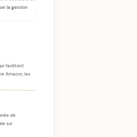
ser la gestion
i facilitent
mme Amazon, les
année de
ale sur