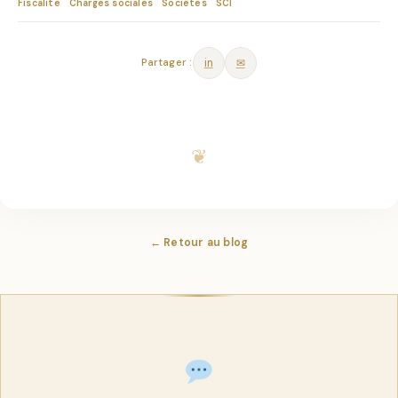
Fiscalite
Charges sociales
Societes
SCI
Partager :
in
✉
← Retour au blog