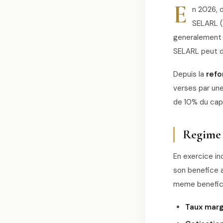
E
n 2026, 
SELARL (
generalement 
SELARL peut d
Depuis la
refo
verses par une
de 10% du capi
Regime 
En exercice in
son benefice a
meme benefic
Taux margi