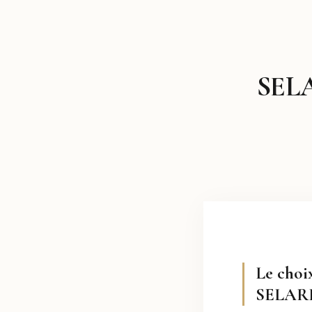
SELA
Le choi
SELARL