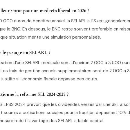
illeur statut pour un medecin liberal en 2026 ?
 000 euros de benefice annuel, la SELARL a l’IS est generaleme
ue le BNC. En dessous, le BNC reste souvent preferable en raiso
aque situation merite une simulation personnalisee.
 le passage en SELARL ?
reation d’une SELARL medicale sont d’environ 2 000 a 3 500 euro
. Les frais de gestion annuels supplementaires sont de 2 000 a 
justifie si l’economie fiscale depasse ces couts.
ionne la reforme SEL 2024-2025 ?
e la LFSS 2024 prevoit que les dividendes verses par une SEL a so
nt soumis a cotisations sociales pour la fraction depassant 10% d
mesure reduit l’avantage des SELARL a faible capital.