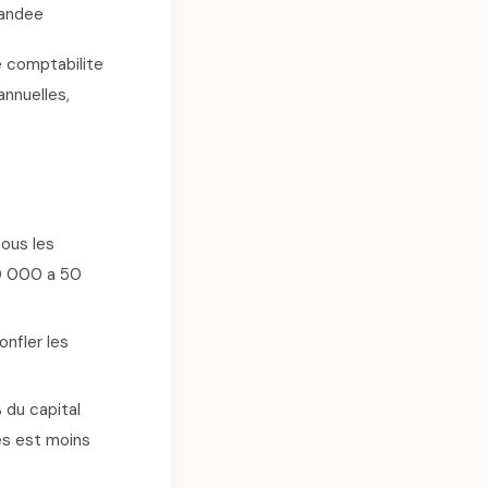
mandee
e comptabilite
nnuelles,
tous les
20 000 a 50
nfler les
 du capital
es est moins