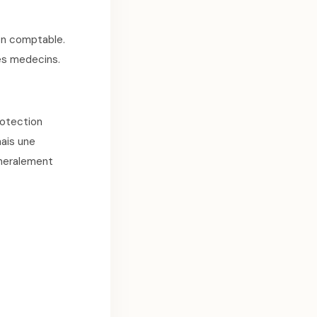
ion comptable.
es medecins.
rotection
mais une
eneralement