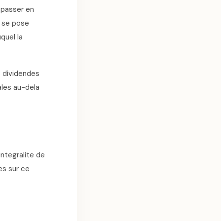
 passer en
n se pose
uquel la
s dividendes
ales au-dela
ntegralite de
es sur ce