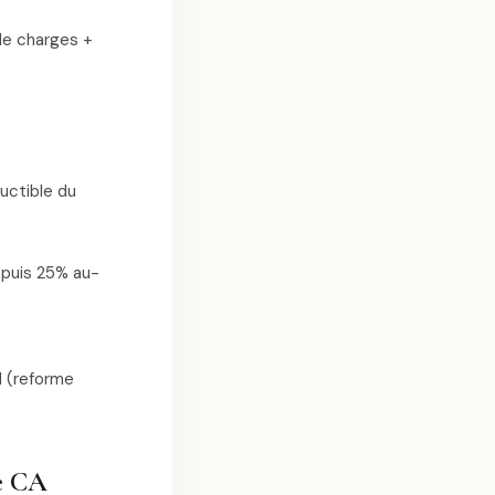
de charges +
uctible du
 puis 25% au-
l (reforme
de CA