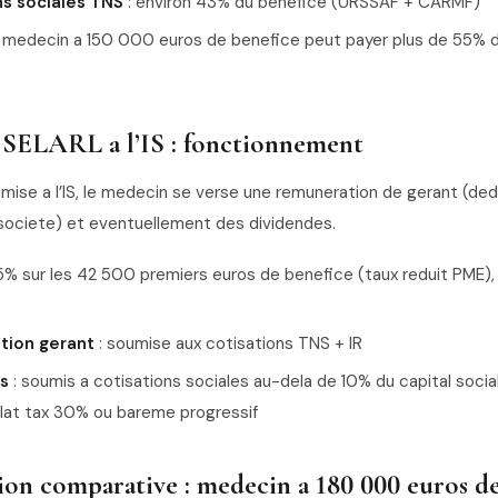
ns sociales TNS
: environ 43% du benefice (URSSAF + CARMF)
n medecin a 150 000 euros de benefice peut payer plus de 55% 
SELARL a l’IS : fonctionnement
ise a l’IS, le medecin se verse une remuneration de gerant (ded
 societe) et eventuellement des dividendes.
15% sur les 42 500 premiers euros de benefice (taux reduit PME),
tion gerant
: soumise aux cotisations TNS + IR
s
: soumis a cotisations sociales au-dela de 10% du capital socia
 flat tax 30% ou bareme progressif
ion comparative : medecin a 180 000 euros 