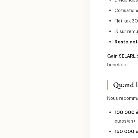
Dividendes
Cotisation
Flat tax 3
IR sur remu
Reste net 
Gain SELARL :
benefice.
Quand l
Nous recomman
100 000 e
euros/an)
150 000 e