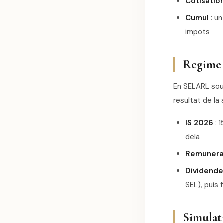
Cotisatio
Cumul
: u
impots
Regime 
En SELARL soum
resultat de la
IS 2026
: 
dela
Remunera
Dividende
SEL), puis
Simulat