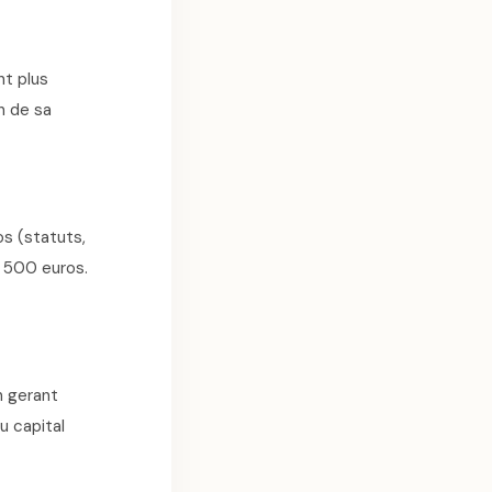
nt plus
n de sa
s (statuts,
3 500 euros.
n gerant
u capital