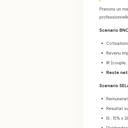
Prenons un med
professionnel
Scenario BNC
Cotisation
Revenu imp
IR (couple,
Reste net
Scenario SELA
Remunerati
Resultat s
IS : 15% x