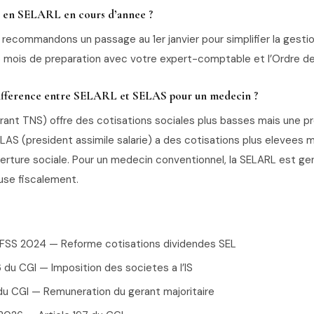
r en SELARL en cours d’annee ?
 recommandons un passage au 1er janvier pour simplifier la gest
6 mois de preparation avec votre expert-comptable et l’Ordre d
 difference entre SELARL et SELAS pour un medecin ?
rant TNS) offre des cotisations sociales plus basses mais une p
LAS (president assimile salarie) a des cotisations plus elevees 
verture sociale. Pour un medecin conventionnel, la SELARL est g
use fiscalement.
 LFSS 2024 — Reforme cotisations dividendes SEL
 du CGI — Imposition des societes a l’IS
 du CGI — Remuneration du gerant majoritaire