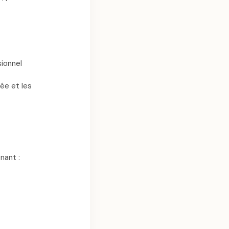
ionnel
ée et les
ant :