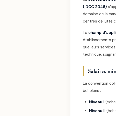
(IDCC 2046)
s’app
domaine de la can
centres de lutte c
Le
champ d’appli
établissements priv
que leurs services
technique, soigna
Salaires mi
La convention coll
échelons :
Niveau I
(échel
Niveau II
(éche