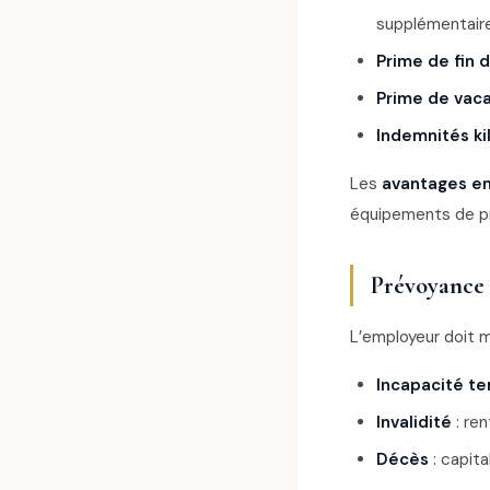
supplémentaire
Prime de fin 
Prime de vaca
Indemnités k
Les
avantages en
équipements de pro
Prévoyance 
L’employeur doit 
Incapacité t
Invalidité
: re
Décès
: capita