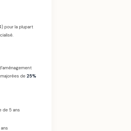
) pour la plupart
ialisé.
é d’aménagement
t majorées de
25%
e de 5 ans
 ans