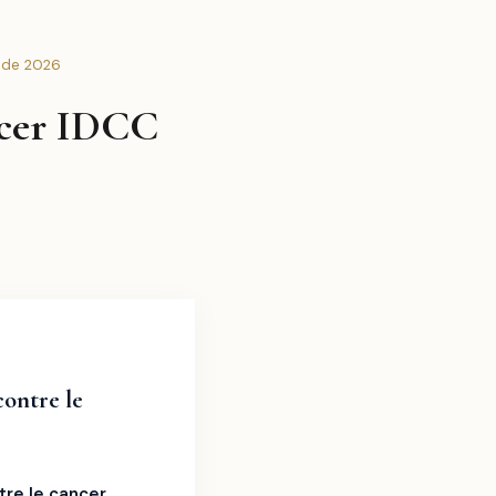
uide 2026
ancer IDCC
contre le
tre le cancer