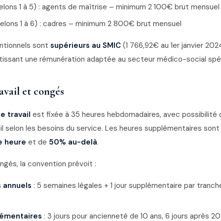
lons 1 à 5) : agents de maîtrise – minimum 2 100€ brut mensuel
elons 1 à 6) : cadres – minimum 2 800€ brut mensuel
ntionnels sont
supérieurs au SMIC
(1 766,92€ au 1er janvier 2024
ntissant une rémunération adaptée au secteur médico-social spéc
avail et congés
e travail
est fixée à 35 heures hebdomadaires, avec possibilit
il selon les besoins du service. Les heures supplémentaires son
3e heure
et de
50% au-delà
.
gés, la convention prévoit :
 annuels
: 5 semaines légales + 1 jour supplémentaire par tranch
émentaires
: 3 jours pour ancienneté de 10 ans, 6 jours après 20