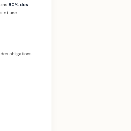
moins
60% des
ts et une
 des obligations