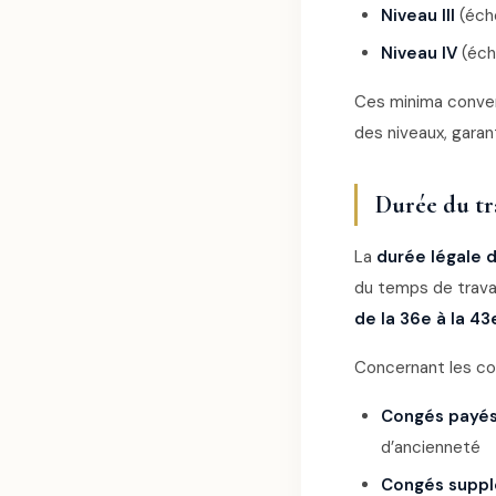
Niveau III
(éche
Niveau IV
(éch
Ces minima conve
des niveaux, gara
Durée du tr
La
durée légale d
du temps de trava
de la 36e à la 4
Concernant les con
Congés payés
d’ancienneté
Congés suppl