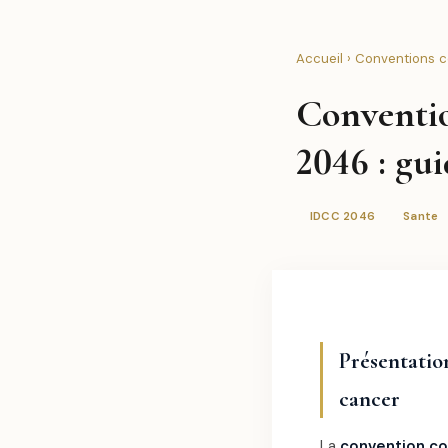
Accueil
›
Conventions co
Conventio
2046 : gu
IDCC 2046
Sante
Présentation
cancer
La
convention co