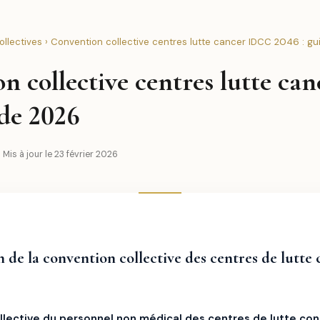
llectives
› Convention collective centres lutte cancer IDCC 2046 : g
n collective centres lutte c
ide 2026
Mis à jour le 23 février 2026
 de la convention collective des centres de lutte 
llective du personnel non médical des centres de lutte con