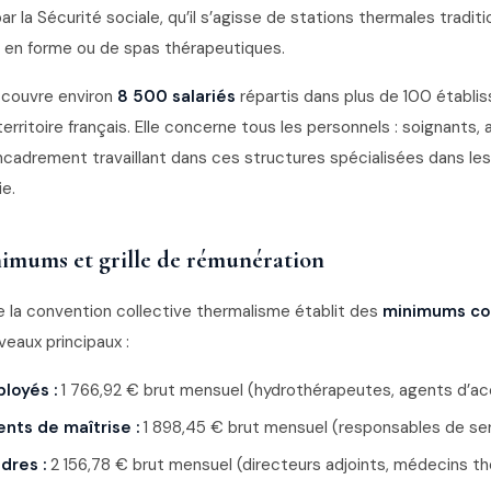
 la Sécurité sociale, qu’il s’agisse de stations thermales traditi
 en forme ou de spas thérapeutiques.
 couvre environ
8 500 salariés
répartis dans plus de 100 établ
erritoire français. Elle concerne tous les personnels : soignants, a
ncadrement travaillant dans ces structures spécialisées dans le
ie.
nimums et grille de rémunération
 de la convention collective thermalisme établit des
minimums co
iveaux principaux :
loyés :
1 766,92 € brut mensuel (hydrothérapeutes, agents d’acc
ents de maîtrise :
1 898,45 € brut mensuel (responsables de se
adres :
2 156,78 € brut mensuel (directeurs adjoints, médecins t