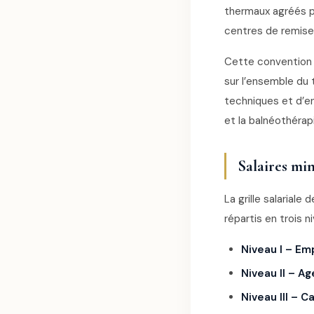
thermaux agréés par
centres de remise
Cette convention
sur l’ensemble du t
techniques et d’e
et la balnéothérap
Salaires mi
La grille salariale
répartis en trois n
Niveau I – Emp
Niveau II – Ag
Niveau III – C