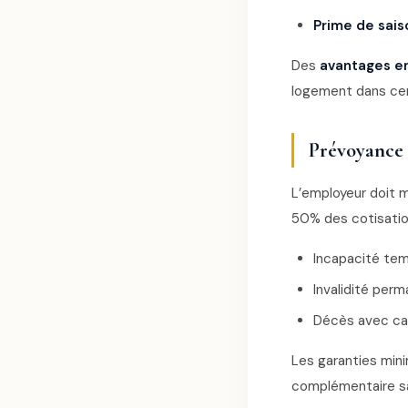
Prime de saiso
Des
avantages e
logement dans cer
Prévoyance 
L’employeur doit 
50% des cotisatio
Incapacité tem
Invalidité per
Décès avec cap
Les garanties min
complémentaire s