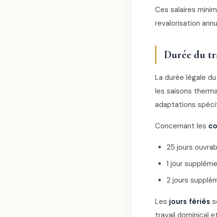
Ces salaires min
revalorisation ann
Durée du tr
La durée légale du 
les saisons therm
adaptations spéci
Concernant les
co
25 jours ouvra
1 jour supplém
2 jours supplé
Les
jours fériés
s
travail dominical et