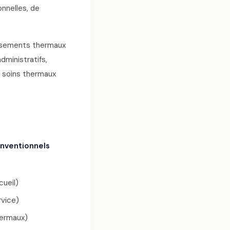
onnelles, de
issements thermaux
dministratifs,
s soins thermaux
nventionnels
ueil)
rvice)
hermaux)