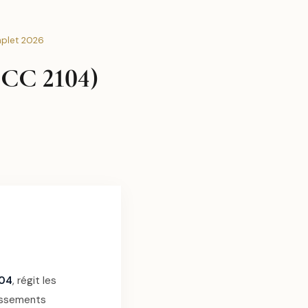
mplet 2026
DCC 2104)
104
, régit les
blissements