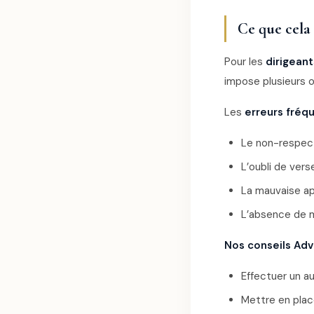
Ce que cela
Pour les
dirigean
impose plusieurs 
Les
erreurs fréq
Le non-respec
L’oubli de ver
La mauvaise ap
L’absence de m
Nos conseils Adv
Effectuer un au
Mettre en place