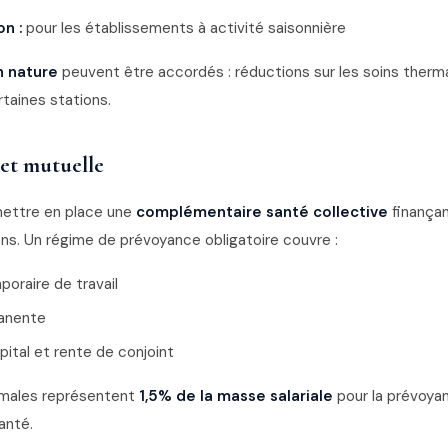
n :
pour les établissements à activité saisonnière
n nature
peuvent être accordés : réductions sur les soins thermau
taines stations.
et mutuelle
mettre en place une
complémentaire santé collective
finança
ns. Un régime de prévoyance obligatoire couvre :
poraire de travail
manente
ital et rente de conjoint
imales représentent
1,5% de la masse salariale
pour la prévoyan
anté.