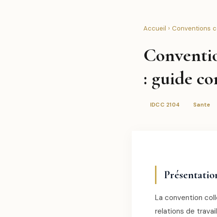
Accueil
›
Conventions co
Conventio
: guide c
IDCC 2104
Sante
Présentatio
La convention coll
relations de travai