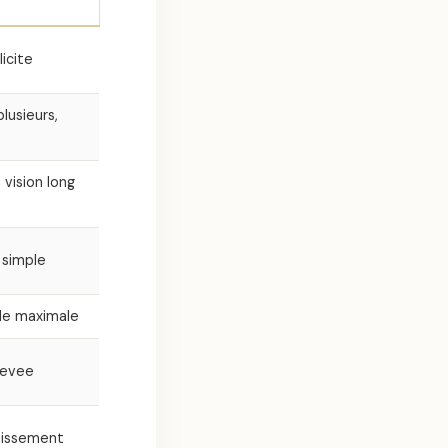
licite
lusieurs,
vision long
 simple
ale maximale
levee
stissement