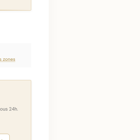
s zones
ous 24h.