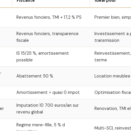
Fiscalite
Ideal pour
Revenus fonciers, TMI + 17,2 % PS
Premier bien, simp
Revenus fonciers, transparence
Investissement a p
fiscale
transmission
IS 15/25 %, amortissement
Reinvestissement, 
possible
terme
-
Abattement 50 %
Location meublee
Amortissement = quasi 0 impot
Optimisation fisc
Imputation 10 700 euros/an sur
ier
Renovation, TMI e
revenu global
Regime mere-fille, 5 % d
Multi-SCI, reinve