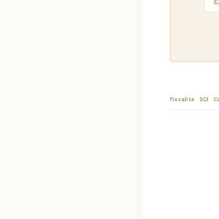
E
Fiscalite
SCI
C