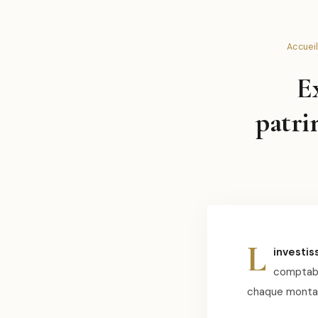
Accuei
E
patri
L
investi
comptable
chaque monta