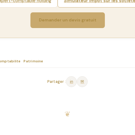
xpert-comptable holding
Simulateur impot sur les societ
Demander un devis gratuit
omptabilite
Patrimoine
in
✉
Partager :