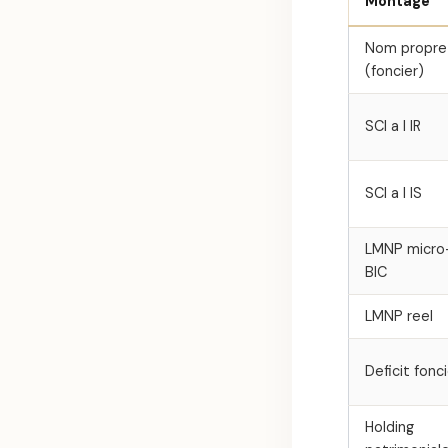
Montage
Nom propre
(foncier)
SCI a l IR
SCI a l IS
LMNP micro
BIC
LMNP reel
Deficit fonc
Holding