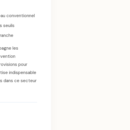
veau conventionnel
s seuils
branche
pagne les
nvention
provisions pour
tise indispensable
és dans ce secteur