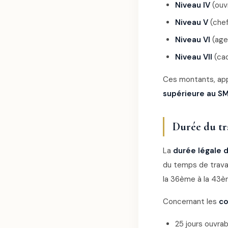
Niveau IV
(ouvr
Niveau V
(chef
Niveau VI
(age
Niveau VII
(cad
Ces montants, app
supérieure au S
Durée du tr
La
durée légale d
du temps de trava
la 36ème à la 43è
Concernant les
co
25 jours ouvra