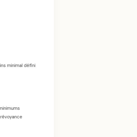
ns minimal défini
s minimums
 prévoyance