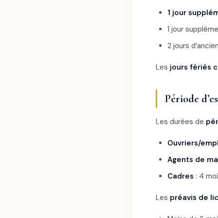
1 jour supplé
1 jour supplém
2 jours d’anci
Les
jours fériés
Période d’es
Les durées de
pér
Ouvriers/emp
Agents de maî
Cadres
: 4 moi
Les
préavis de l