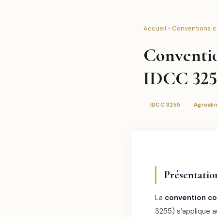
Accueil
›
Conventions co
Conventio
IDCC 3255
IDCC 3255
Agroali
Présentation
La
convention col
3255) s’applique au