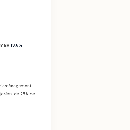
imale
13,6%
é d’aménagement
ajorées de 25% de