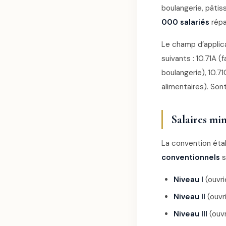
boulangerie, pâtis
000 salariés
répa
Le champ d’applica
suivants : 10.71A (
boulangerie), 10.7
alimentaires). Son
Salaires mi
La convention étab
conventionnels
s
Niveau I
(ouvri
Niveau II
(ouvri
Niveau III
(ouvr