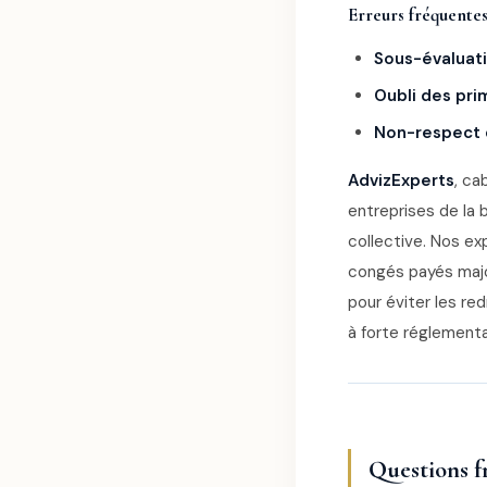
Erreurs fréquentes
Sous-évaluati
Oubli des pri
Non-respect 
AdvizExperts
, ca
entreprises de la 
collective. Nos exp
congés payés major
pour éviter les re
à forte réglementa
Questions f