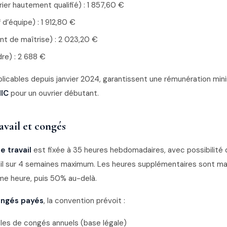
ier hautement qualifié) : 1 857,60 €
 d’équipe) : 1 912,80 €
nt de maîtrise) : 2 023,20 €
re) : 2 688 €
licables depuis janvier 2024, garantissent une rémunération min
MIC
pour un ouvrier débutant.
avail et congés
e travail
est fixée à 35 heures hebdomadaires, avec possibilit
il sur 4 semaines maximum. Les heures supplémentaires sont m
me heure, puis 50% au-delà.
ngés payés
, la convention prévoit :
bles de congés annuels (base légale)