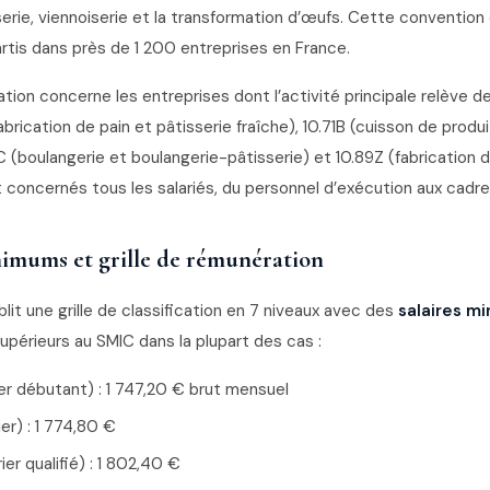
serie, viennoiserie et la transformation d’œufs. Cette conventio
rtis dans près de 1 200 entreprises en France.
tion concerne les entreprises dont l’activité principale relève 
fabrication de pain et pâtisserie fraîche), 10.71B (cuisson de produ
1C (boulangerie et boulangerie-pâtisserie) et 10.89Z (fabrication 
t concernés tous les salariés, du personnel d’exécution aux cadre
nimums et grille de rémunération
lit une grille de classification en 7 niveaux avec des
salaires m
upérieurs au SMIC dans la plupart des cas :
er débutant) : 1 747,20 € brut mensuel
er) : 1 774,80 €
ier qualifié) : 1 802,40 €