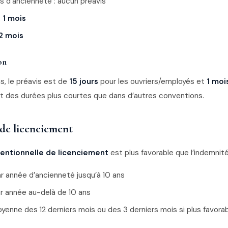
s d’ancienneté : aucun préavis
:
1 mois
2 mois
on
s, le préavis est de
15 jours
pour les ouvriers/employés et
1 moi
it des durées plus courtes que dans d’autres conventions.
de licenciement
entionnelle de licenciement
est plus favorable que l’indemnité
r année d’ancienneté jusqu’à 10 ans
r année au-delà de 10 ans
oyenne des 12 derniers mois ou des 3 derniers mois si plus favora