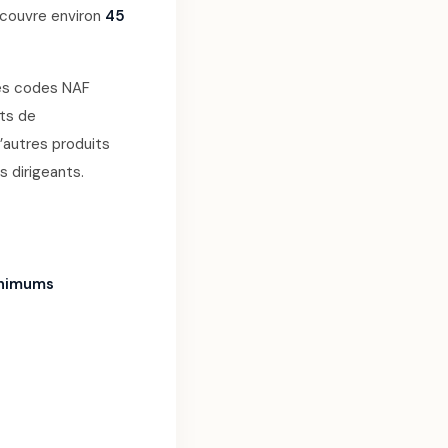
n couvre environ
45
des codes NAF
its de
d’autres produits
s dirigeants.
inimums