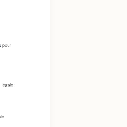
s
pour
 légale :
ble