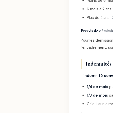
Moins de 6 moi
6 mois à 2 ans 
Plus de 2 ans :
Préavis de démissi
Pour les démission
l’encadrement, so
Indemnités 
L’
indemnité conv
1/4 de mois
pa
1/3 de mois
pa
Calcul sur la m