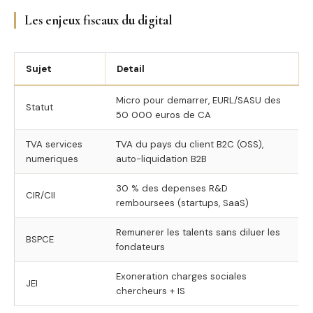
Les enjeux fiscaux du digital
Sujet
Detail
Micro pour demarrer, EURL/SASU des
Statut
50 000 euros de CA
TVA services
TVA du pays du client B2C (OSS),
numeriques
auto-liquidation B2B
30 % des depenses R&D
CIR/CII
remboursees (startups, SaaS)
Remunerer les talents sans diluer les
BSPCE
fondateurs
Exoneration charges sociales
JEI
chercheurs + IS