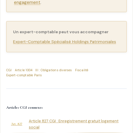
engagement
.
Un expert-comptable peut vous accompagner
Expert-Comptable Spécialisé Holdings Patrimoniales
CGI
Article 1004
III : Obligations diverses
Fiscalité
Expert-comptable Paris
Articles CGI connexes
Article 827 CGI : Enregistrement gratuit logement
Art. 827
social