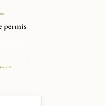
sser
e permis
diversité