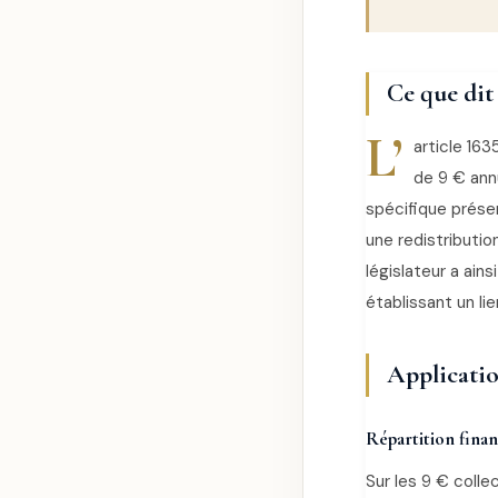
Ce que dit 
L’
article 16
de 9 € annu
spécifique présen
une redistributio
législateur a ai
établissant un li
Applicatio
Répartition finan
Sur les 9 € colle