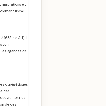
t majorations et
vrement fiscal.
à 1635 bis AH). Il
estion
se les agences de
res cynégétiques
ité des
recouvrement et
ion de ces