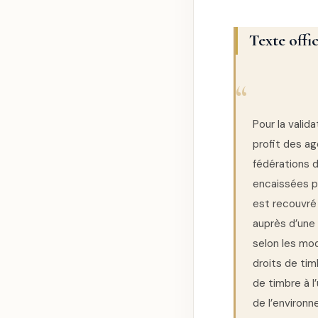
Texte offic
Pour la valid
profit des ag
fédérations 
encaissées pa
est recouvré 
auprès d’une
selon les mod
droits de ti
de timbre à l
de l’environn