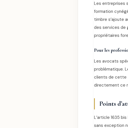
Les entreprises s
formation cynégét
timbre s’ajoute 
des services de 
propriétaires fore
Pour les professio
Les avocats spéc
problématique. L
clients de cette
directement ce r
Points d’at
L’article 1635 bi
sans exception ni