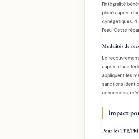
l’intégralité bén
placé auprès d’u
cynégétiques, 4 
l’eau. Cette répa
Modalités de re
Le recouvrement 
auprès d’une féd
appliquent les mê
sanctions identi
concernées, créée
Impact pou
Pour les TPE/PME