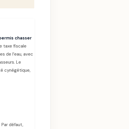
 permis chasser
e taxe fiscale
es de l’eau, avec
asseurs. Le
ité cynégétique,
 Par défaut,