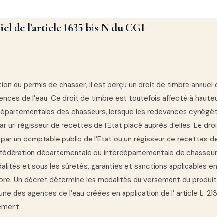
iel de l’article 1635 bis N du CGI
ation du permis de chasser, il est perçu un droit de timbre annuel
ences de l’eau. Ce droit de timbre est toutefois affecté à haute
départementales des chasseurs, lorsque les redevances cynégé
r un régisseur de recettes de l’Etat placé auprès d’elles. Le dro
par un comptable public de l’Etat ou un régisseur de recettes de
 fédération départementale ou interdépartementale de chasseurs 
alités et sous les sûretés, garanties et sanctions applicables e
mbre. Un décret détermine les modalités du versement du produit
’une des agences de l’eau créées en application de l’ article L. 2
ement .