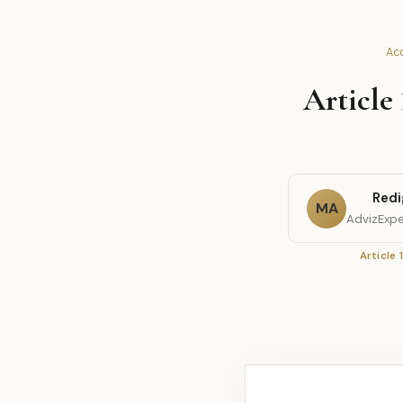
Acc
Article
Redi
MA
AdvizExpe
Article 