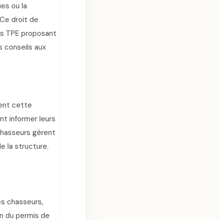
es ou la
 Ce droit de
Les TPE proposant
s conseils aux
ment cette
t informer leurs
chasseurs gèrent
 la structure.
les chasseurs,
on du permis de