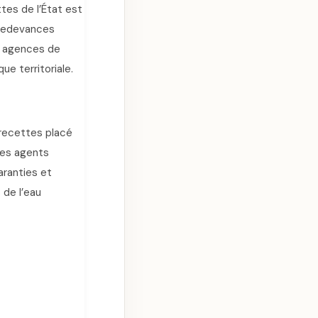
ttes de l’État est
 redevances
x agences de
ue territoriale.
 recettes placé
Ces agents
aranties et
 de l’eau