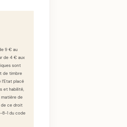
 de 9 € au
ur de 4 € aux
tiques sont
it de timbre
 l’Etat placé
et habilité,
n matière de
 de ce droit
13-8-1 du code