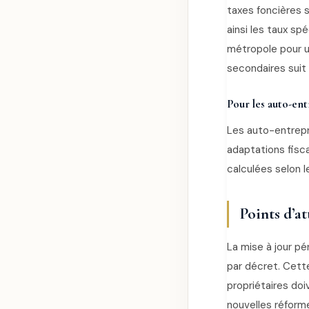
taxes foncières s
ainsi les taux sp
métropole pour un
secondaires suit 
Pour les auto-en
Les auto-entrepr
adaptations fisca
calculées selon l
Points d’at
La mise à jour pé
par décret. Cett
propriétaires do
nouvelles réform