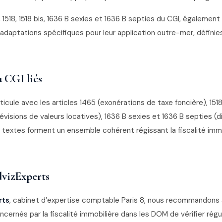
, 1518, 1518 bis, 1636 B sexies et 1636 B septies du CGI, égalemen
adaptations spécifiques pour leur application outre-mer, définie
u CGI liés
articule avec les articles 1465 (exonérations de taxe foncière), 15
(révisions de valeurs locatives), 1636 B sexies et 1636 B septies (
 textes forment un ensemble cohérent régissant la fiscalité imm
vizExperts
rts
, cabinet d’expertise comptable Paris 8, nous recommandons 
oncernés par la fiscalité immobilière dans les DOM de vérifier rég