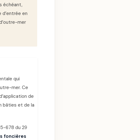
as échéant,
e d’entrée en
 d’outre-mer
ntale qui
outre-mer. Ce
d’application de
n bâties et de la
°75-678 du 29
s foncières