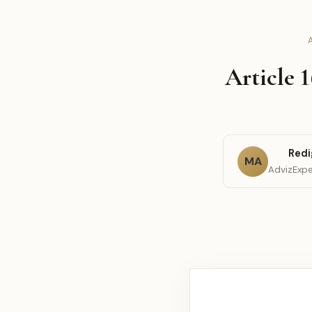
A
Article 
Redi
MA
AdvizExpe