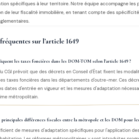
tion spécifiques à leur territoire. Notre équipe accompagne les 
on de leur fiscalité immobilière, en tenant compte des spécificit
églementaires.
réquentes sur l’article 1649
quent les taxes foncières dans les DOM-TOM selon l'article 1649 ?
 du CGI prévoit que des décrets en Conseil d'État fixent les modali
 des taxes foncières dans les départements d'outre-mer. Ces décr
s dates d'entrée en vigueur et les mesures d'adaptation nécessa
ime métropolitain.
s principales différences fiscales entre la métropole et les DOM pour les
cient de mesures d'adaptation spécifiques pour l'application de
'habitation. Les réformes métropolitaines y sont introduites prog