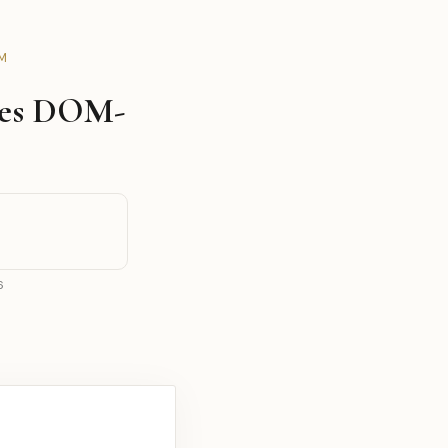
OM
 les DOM-
6