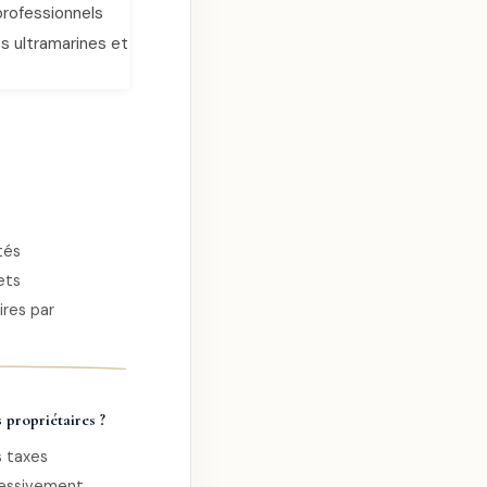
professionnels
és ultramarines et
tés
ets
ires par
 propriétaires ?
s taxes
ressivement,