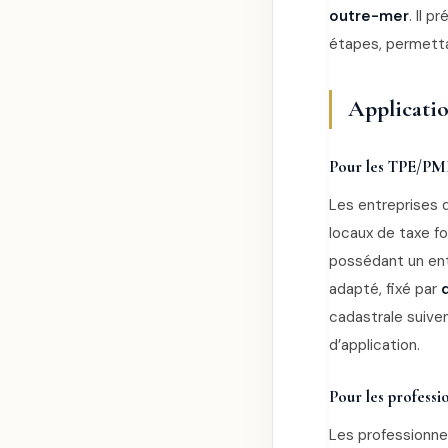
outre-mer
. Il 
étapes, permetta
Applicatio
Pour les TPE/PME
Les entreprises 
locaux de taxe f
possédant un ent
adapté, fixé par
cadastrale suive
d’application.
Pour les professio
Les professionnel