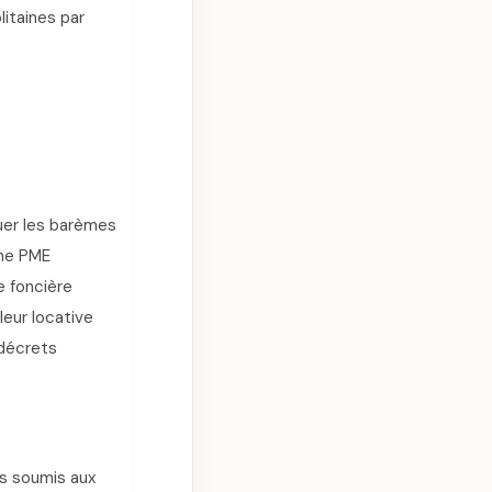
litaines par
uer les barèmes
une PME
e foncière
leur locative
 décrets
ls soumis aux