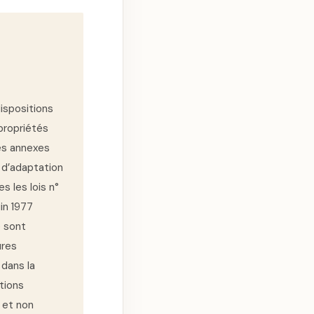
dispositions
 propriétés
xes annexes
 d’adaptation
s les lois n°
in 1977
e sont
ures
 dans la
tions
s et non