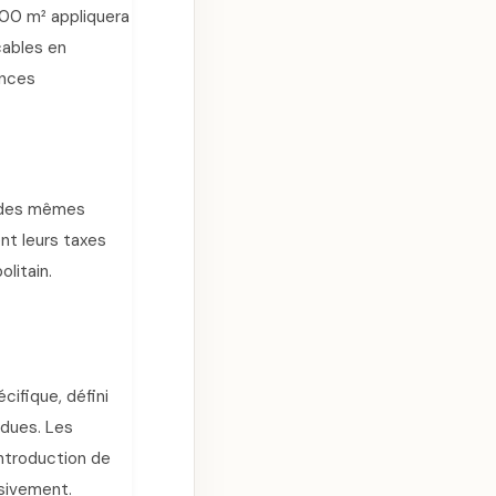
200 m² appliquera
cables en
ences
t des mêmes
nt leurs taxes
litain.
cifique, défini
 dues. Les
introduction de
ssivement.