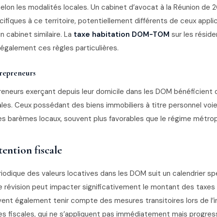
elon les modalités locales. Un cabinet d’avocat à la Réunion de 
écifiques à ce territoire, potentiellement différents de ceux appli
 cabinet similaire. La
taxe habitation DOM-TOM
sur les résid
également ces règles particulières.
trepreneurs
eneurs exerçant depuis leur domicile dans les DOM bénéficien
les. Ceux possédant des biens immobiliers à titre personnel voie
es barèmes locaux, souvent plus favorables que le régime métropo
tention fiscale
riodique des valeurs locatives dans les DOM suit un calendrier spé
e révision peut impacter significativement le montant des taxes
ivent également tenir compte des mesures transitoires lors de l’
es fiscales, qui ne s’appliquent pas immédiatement mais progre