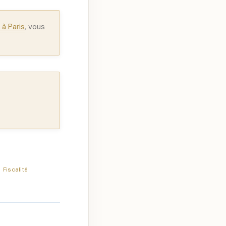
à Paris
, vous
Fiscalité