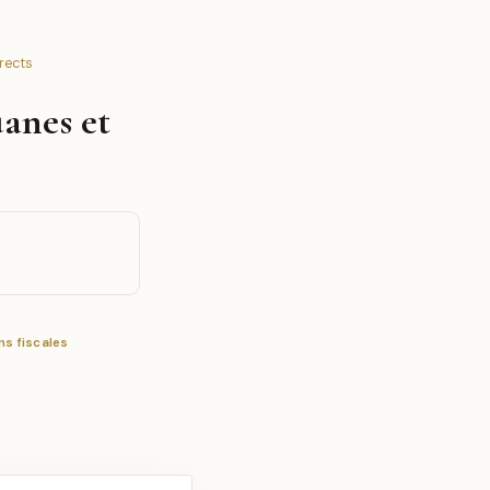
irects
anes et
s fiscales