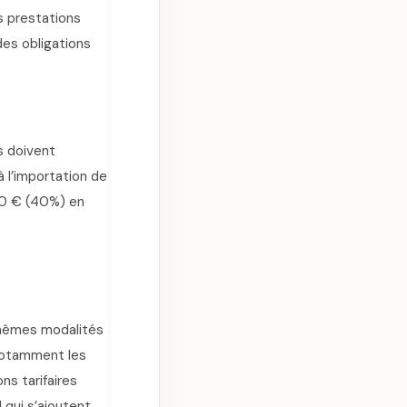
s prestations
des obligations
s doivent
 l’importation de
00 € (40%) en
mêmes modalités
 notamment les
ns tarifaires
 qui s’ajoutent