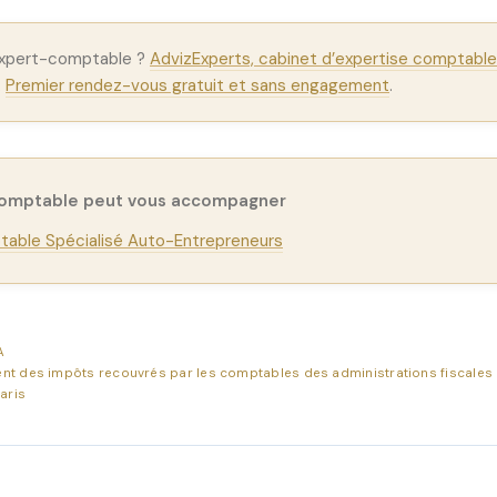
expert-comptable ?
AdvizExperts, cabinet d’expertise comptable 
.
Premier rendez-vous gratuit et sans engagement
.
comptable peut vous accompagner
able Spécialisé Auto-Entrepreneurs
A
ent des impôts recouvrés par les comptables des administrations fiscales
aris