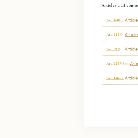
Articles CGI conne
Articl
Art. 1681 F
Articl
Art. 223 G
Articl
Art. 39 B
Art
Art. 223 VS bis
Articl
Art. 1464 C