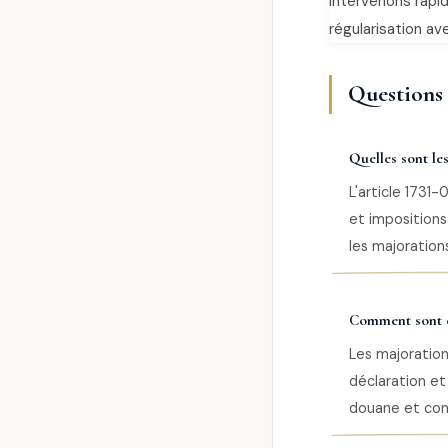
intervenons rapid
régularisation ave
Questions 
Quelles sont le
L'article 1731
et impositions
les majorations
Comment sont ca
Les majoration
déclaration e
douane et cont