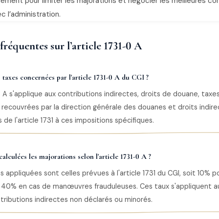
ement pour limiter les majorations et négocier les meilleures co
c l’administration.
fréquentes sur l’article 1731-0 A
s taxes concernées par l'article 1731-0 A du CGI ?
-0 A s'applique aux contributions indirectes, droits de douane, tax
 recouvrées par la direction générale des douanes et droits indirec
 de l'article 1731 à ces impositions spécifiques.
lculées les majorations selon l'article 1731-0 A ?
s appliquées sont celles prévues à l'article 1731 du CGI, soit 10% 
t 40% en cas de manœuvres frauduleuses. Ces taux s'appliquent au
ributions indirectes non déclarés ou minorés.