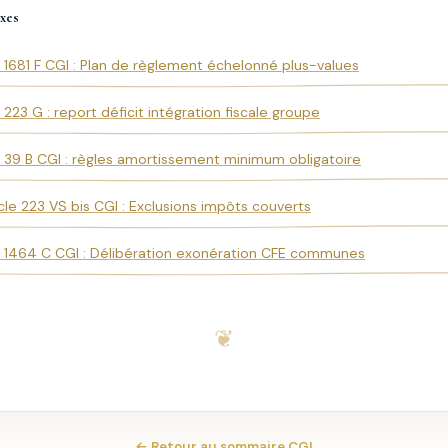
xes
e 1681 F CGI : Plan de règlement échelonné plus-values
e 223 G : report déficit intégration fiscale groupe
e 39 B CGI : règles amortissement minimum obligatoire
icle 223 VS bis CGI : Exclusions impôts couverts
e 1464 C CGI : Délibération exonération CFE communes
← Retour au sommaire CGI