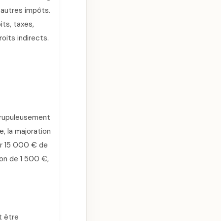
 autres impôts.
its, taxes,
oits indirects.
crupuleusement
e, la majoration
er 15 000 € de
on de 1 500 €,
t être