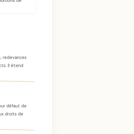
nditions de
es, redevances
ts. Il étend
pour défaut de
x droits de