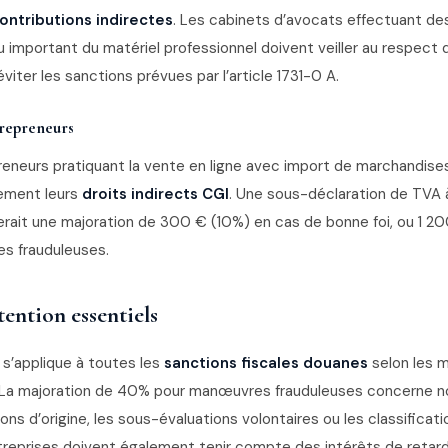
ontributions indirectes
. Les cabinets d’avocats effectuant de
u important du matériel professionnel doivent veiller au respect 
viter les sanctions prévues par l’article 1731-0 A.
trepreneurs
eneurs pratiquant la vente en ligne avec import de marchandise
tement leurs
droits indirects CGI
. Une sous-déclaration de TVA à
rait une majoration de 300 € (10%) en cas de bonne foi, ou 1 2
s frauduleuses.
tention essentiels
A s’applique à toutes les
sanctions fiscales douanes
selon les 
31. La majoration de 40% pour manœuvres frauduleuses concerne
ons d’origine, les sous-évaluations volontaires ou les classificatio
treprises doivent également tenir compte des intérêts de retard