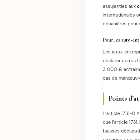
assujetties aux
c
internationales o
douanières pour é
Pour les auto-en
Les auto-entrepr
déclarer correc
3 000 € entraîne
cas de manœuvre
Points d’at
L’article 1731-0 
que l’article 17
fausses déclarati
erronées. Les en