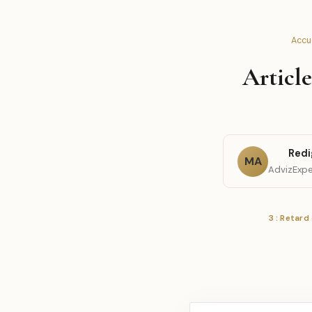
Accue
Articl
Redi
MA
AdvizExpe
3 : Retar