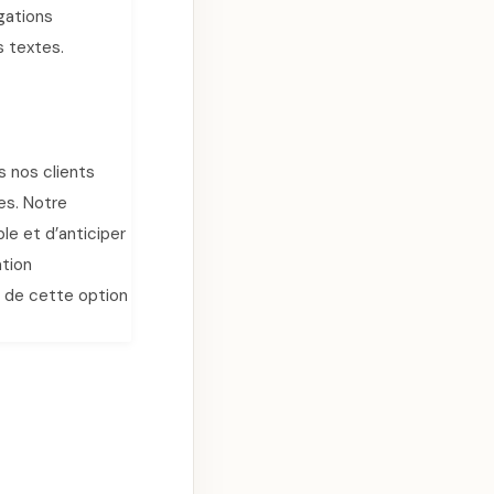
igations
s textes.
s nos clients
es. Notre
le et d’anticiper
tion
e de cette option