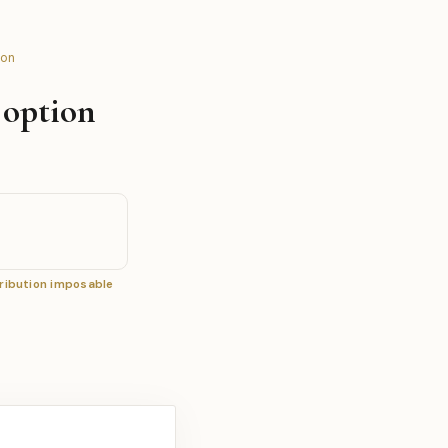
ion
 option
tribution imposable