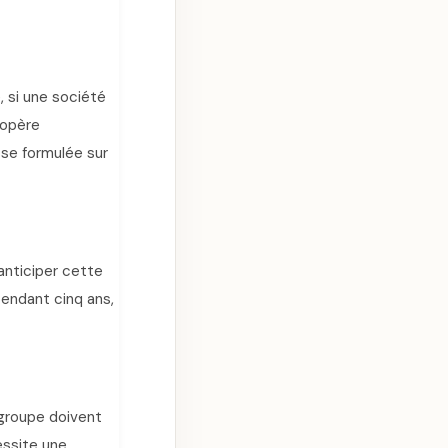
, si une société
’opère
sse formulée sur
anticiper cette
pendant cinq ans,
 groupe doivent
essite une