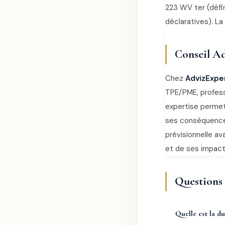
223 WV ter (défin
déclaratives). L
Conseil Ad
Chez
AdvizExpe
TPE/PME, profess
expertise permet 
ses conséquence
prévisionnelle a
et de ses impacts
Questions 
Quelle est la d