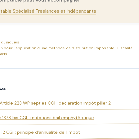
comptable peut vous accompagner
able Spécialisé Freelances et Indépendants
V quinquies
on pour l'application d'une méthode de distribution imposable
Fiscalité
aris
xes
Article 223 WP septies CGI : déclaration impôt pilier 2
le 1378 bis CGI : mutations bail emphytéotique
e 12 CGI : principe d'annualité de l'impôt