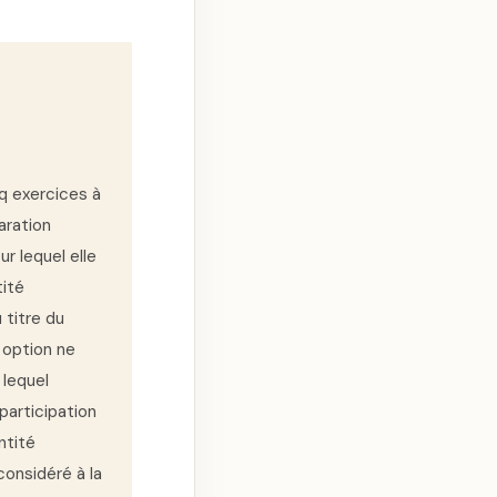
nq exercices à
aration
r lequel elle
tité
 titre du
e option ne
 lequel
 participation
ntité
considéré à la