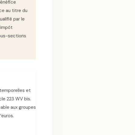
bénéfice
ce au titre du
alifié par le
 impôt
ous-sections
 temporelles et
icle 223 WV bis.
cable aux groupes
’euros.