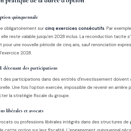
n pratique de la durée d’option
ption quinquennale
ue obligatoirement sur
cinq exercices consécutifs
. Par exemple
 elle reste valable jusqu’en 2028 inclus. La reconduction tacite s
pour une nouvelle période de cinq ans, sauf renonciation expre
 l’exercice 2028.
 détenant des participations
 des participations dans des entités d’investissement doivent 
elle. Une fois l’option exercée, impossible de revenir en arrière 
ter la stratégie fiscale du groupe.
ns libérales et avocats
vocats ou professions libérales intégrés dans des structures de
de cette option sur leur fiscalité. L’engagement quinquennal néc