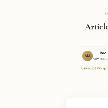
Ac
Articl
Redi
MA
AdvizExpe
Article 223 WV qu