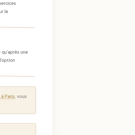
xercices
r la
e qu'après une
l'option
à Paris
, vous