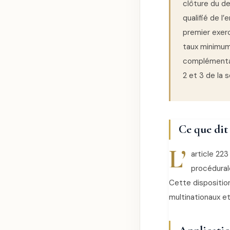
clôture du de
qualifié de l
premier exerc
taux minimum
complémentai
2 et 3 de la s
Ce que dit
L’
article 22
procédura
Cette disposition
multinationaux et 