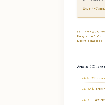
Un expert-
Expert-Compt
CGI
Article 223 W
Paragraphe 3 : Opti
Expert-comptable P
Articles CGI conne
Art. 223 WP septies
Artic
Art. 1378 bis
Articl
Art. 12