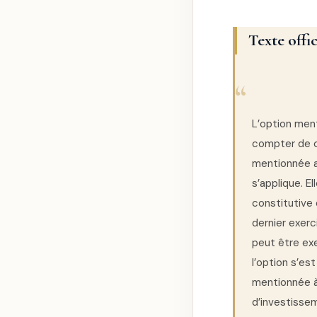
Texte offi
L’option ment
compter de ce
mentionnée au
s’applique. E
constitutive 
dernier exerc
peut être exe
l’option s’es
mentionnée à 
d’investissem