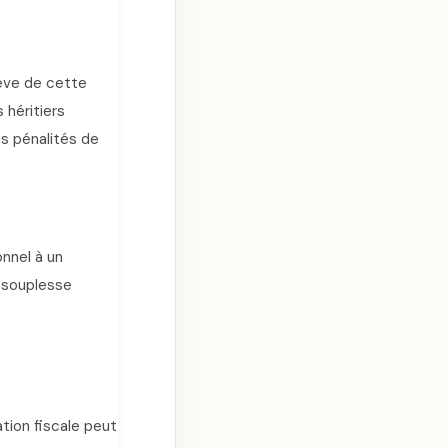
lève de cette
 héritiers
es pénalités de
nnel à un
e souplesse
ation fiscale peut