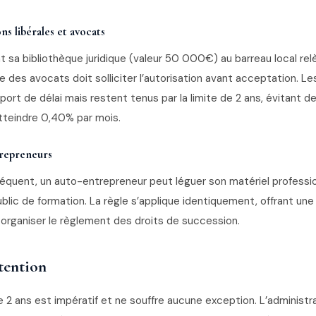
ns libérales et avocats
t sa bibliothèque juridique (valeur 50 000€) au barreau local re
e des avocats doit solliciter l’autorisation avant acceptation. Les
port de délai mais restent tenus par la limite de 2 ans, évitant d
tteindre 0,40% par mois.
trepreneurs
réquent, un auto-entrepreneur peut léguer son matériel professio
blic de formation. La règle s’applique identiquement, offrant un
 organiser le règlement des droits de succession.
ttention
e 2 ans est impératif et ne souffre aucune exception. L’administr