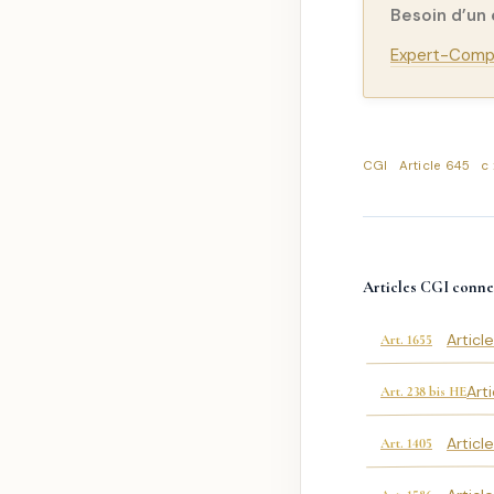
Besoin d’un
Expert-Compt
CGI
Article 645
c
Articles CGI conne
Articl
Art. 1655
Art
Art. 238 bis HE
Articl
Art. 1405