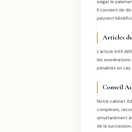
exiger le paiemen
Il convient de di
peuvent bénéficie
Articles d
L’article 644 déf
les exonérations 
pénalités en cas
Conseil Ad
Notre cabinet Ad
complexes, recom
simultanément ave
de la succession.