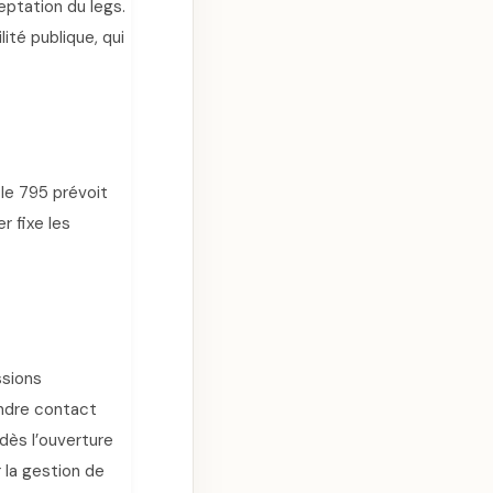
eptation du legs.
ité publique, qui
cle 795 prévoit
r fixe les
ssions
endre contact
 dès l’ouverture
 la gestion de