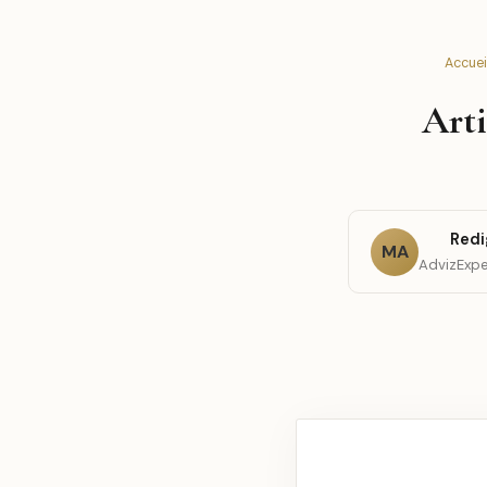
Accuei
Arti
Redi
MA
AdvizExpe