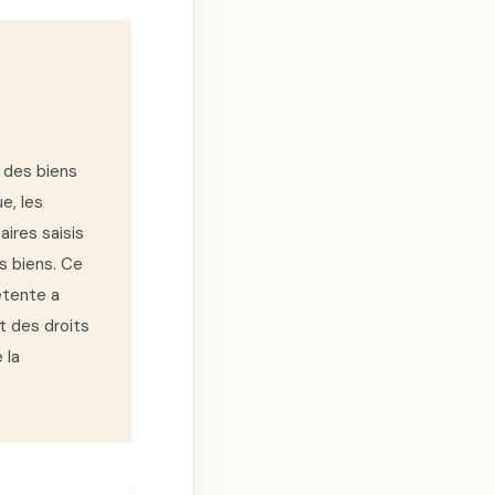
 des biens
e, les
aires saisis
s biens. Ce
étente a
t des droits
 la