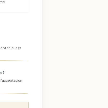
ème
epter le legs
s ?
 l'acceptation