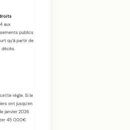
droits
44 aux
ssements publics
rt qu’à partir de
e décès.
ette règle. Si le
iers ont jusqu’en
de janvier 2026
enter 45 000€