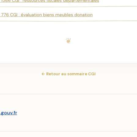
e 1586 CGI : ressources fiscales départementales
e 776 CGI : évaluation biens meubles donation
← Retour au sommaire CGI
.gouv.fr