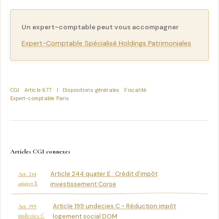
Un expert-comptable peut vous accompagner
Expert-Comptable Spécialisé Holdings Patrimoniales
CGI
Article 677
I : Dispositions générales
Fiscalité
Expert-comptable Paris
Articles CGI connexes
Article 244 quater E : Crédit d'impôt
Art. 244
quater E
investissement Corse
Article 199 undecies C - Réduction impôt
Art. 199
undecies C
logement social DOM