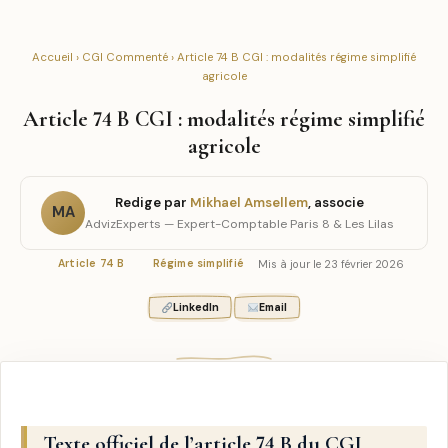
Accueil
›
CGI Commenté
› Article 74 B CGI : modalités régime simplifié
agricole
Article 74 B CGI : modalités régime simplifié
agricole
Redige par
Mikhael Amsellem
, associe
MA
AdvizExperts — Expert-Comptable Paris 8 & Les Lilas
Mis à jour le 23 février 2026
Article 74 B
Régime simplifié
LinkedIn
Email
Texte officiel de l’article 74 B du CGI