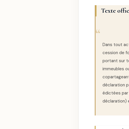
Texte offic
Dans tout act
cession de f
portant sur 
immeubles ou
copartageants
déclaration p
édictées par 
déclaration) 