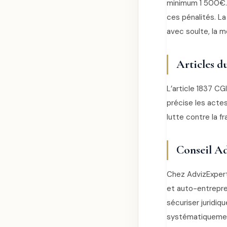
minimum 1 500€. L
ces pénalités. L
avec soulte, la m
Articles d
L’article 1837 CG
précise les acte
lutte contre la f
Conseil Ad
Chez AdvizExpert
et auto-entrepre
sécuriser juridiq
systématiquement