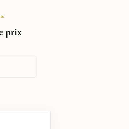
nte
e prix
6