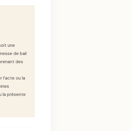
soit une
messe de bail
prenant des
 l’acte ou la
eines
u la présente