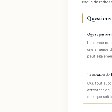
risque de redress
Questions f
Que se passe-t-i
L'absence de c
une amende de 
peut égalemen
La mention de l
Oui, tout aut
attestant de l
quel que soit l