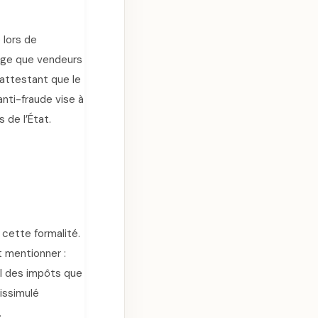
 lors de
xige que vendeurs
 attestant que le
nti-fraude vise à
 de l’État.
cette formalité.
t mentionner :
al des impôts que
dissimulé
.