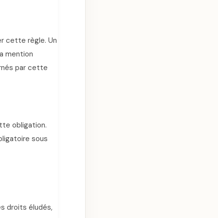
er cette règle. Un
la mention
rnés par cette
te obligation.
ligatoire sous
s droits éludés,