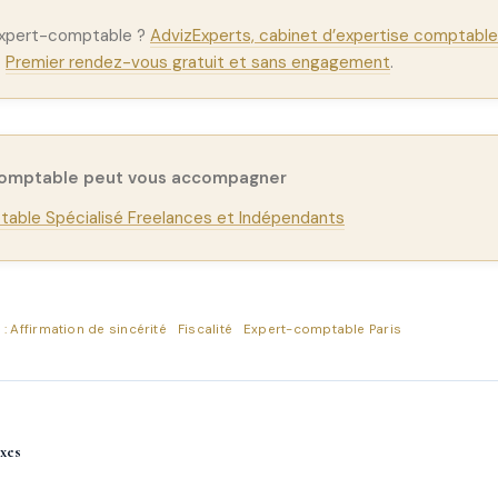
expert-comptable ?
AdvizExperts, cabinet d’expertise comptable 
.
Premier rendez-vous gratuit et sans engagement
.
comptable peut vous accompagner
able Spécialisé Freelances et Indépendants
° : Affirmation de sincérité
Fiscalité
Expert-comptable Paris
xes