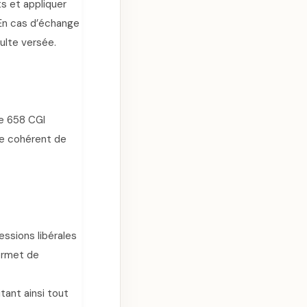
ts et appliquer
 En cas d’échange
oulte versée.
le 658 CGI
le cohérent de
ssions libérales
ermet de
tant ainsi tout