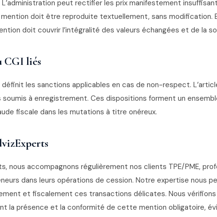
’administration peut rectifier les prix manifestement insuffisan
a mention doit être reproduite textuellement, sans modification.
ention doit couvrir l’intégralité des valeurs échangées et de la s
u CGI liés
I définit les sanctions applicables en cas de non-respect. L’artic
s soumis à enregistrement. Ces dispositions forment un ensemb
raude fiscale dans les mutations à titre onéreux.
vizExperts
s, nous accompagnons régulièrement nos clients TPE/PME, profe
neurs dans leurs opérations de cession. Notre expertise nous p
uement et fiscalement ces transactions délicates. Nous vérifions
 la présence et la conformité de cette mention obligatoire, évi