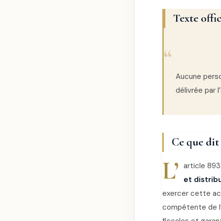
Texte offic
Aucune perso
délivrée par 
Ce que dit
L’
article 89
et distrib
exercer cette act
compétente de l’É