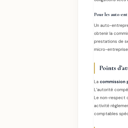
Pour les auto-en
Un auto-entrepren
obtenir la commis
prestations de s
micro-entreprise
Points d’at
La
commission p
L’autorité compé
Le non-respect d
activité régleme
comptables spéci