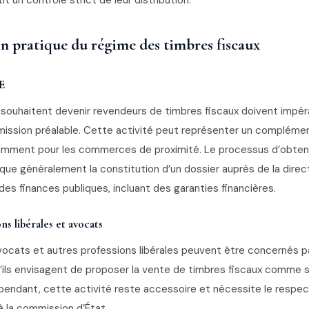
it un contrôle strict de leur distribution.
n pratique du régime des timbres fiscaux
E
souhaitent devenir revendeurs de timbres fiscaux doivent impé
ission préalable. Cette activité peut représenter un compléme
amment pour les commerces de proximité. Le processus d’obtent
que généralement la constitution d’un dossier auprès de la direc
es finances publiques, incluant des garanties financières.
ns libérales et avocats
vocats et autres professions libérales peuvent être concernés p
’ils envisagent de proposer la vente de timbres fiscaux comme 
ependant, cette activité reste accessoire et nécessite le respec
 à la commission d’État.