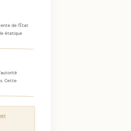
ente de l'État
ôle étatique
'autorité
es. Cette
net