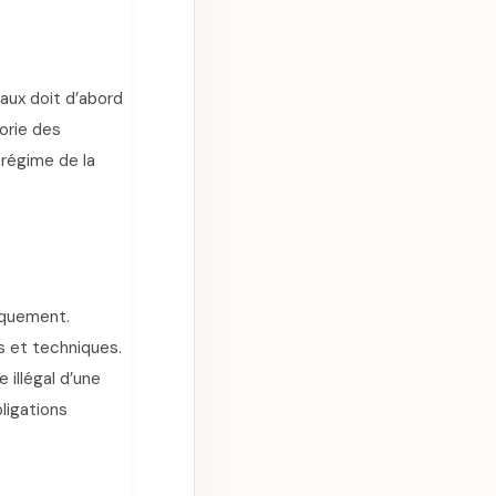
caux doit d’abord
gorie des
régime de la
iquement.
s et techniques.
illégal d’une
ligations