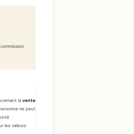
 commission
ncernant la
vente
 personne ne peut
orité
r les valeurs