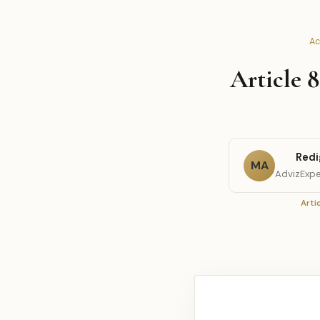
Ac
Article 8
Redi
MA
AdvizExpe
Arti