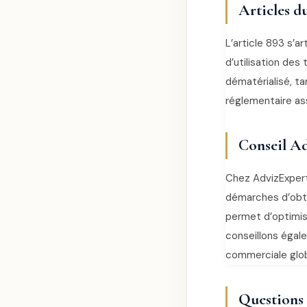
Articles d
L’article 893 s’a
d’utilisation des
dématérialisé, ta
réglementaire ass
Conseil Ad
Chez AdvizExper
démarches d’obte
permet d’optimise
conseillons égale
commerciale glob
Questions f