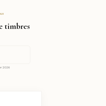
aux
e timbres
ier 2026