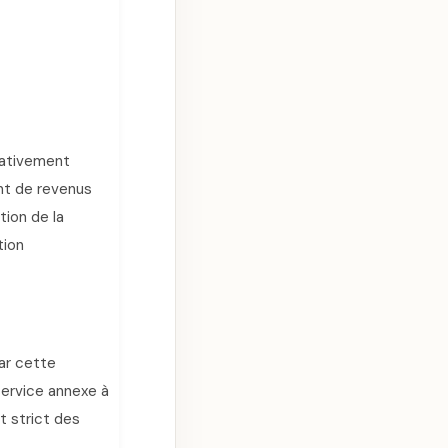
rativement
nt de revenus
ion de la
tion
ar cette
service annexe à
t strict des