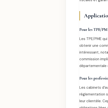
fiscales et garant
Applicatio
Pour les TPE/PM
Les TPE/PME qui 
obtenir une comm
intéressant, not
commission impli
départementale d
Pour les professio
Les cabinets d’a
réglementation s
leur clientèle. C
obligations liées