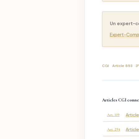
Un expert-
Expert-Compt
CGI
Article 893
3
Articles CGI conne
Articl
Art. 119
Articl
Art. 294