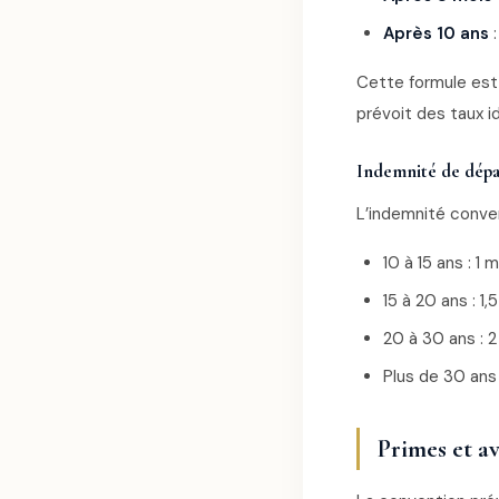
Après 10 ans
:
Cette formule es
prévoit des taux 
Indemnité de dépar
L’indemnité conven
10 à 15 ans : 1 
15 à 20 ans : 1,
20 à 30 ans : 
Plus de 30 ans 
Primes et a