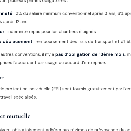
oit plusieurs primes obligatoires :
enneté
: 3% du salaire minimum conventionnel après 3 ans, 6% ap
% après 12 ans
er
: indemnité repas pour les chantiers éloignés
e déplacement
: remboursement des frais de transport et d’h
autres conventions, il n’y a
pas d’obligation de 13ème mois
, m
rises l’accordent par usage ou accord d’entreprise.
re
 protection individuelle (EPI) sont fournis gratuitement par l’em
ravail spécialisés.
et mutuelle
oivent obligatoirement adhérer aux régimes de prévoyance du sec