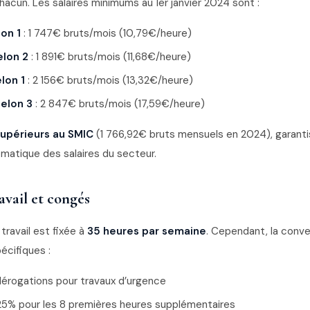
acun. Les salaires minimums au 1er janvier 2024 sont :
lon 1
: 1 747€ bruts/mois (10,79€/heure)
elon 2
: 1 891€ bruts/mois (11,68€/heure)
lon 1
: 2 156€ bruts/mois (13,32€/heure)
helon 3
: 2 847€ bruts/mois (17,59€/heure)
upérieurs au SMIC
(1 766,92€ bruts mensuels en 2024), garant
omatique des salaires du secteur.
avail et congés
travail est fixée à
35 heures par semaine
. Cependant, la conve
cifiques :
 dérogations pour travaux d’urgence
25% pour les 8 premières heures supplémentaires