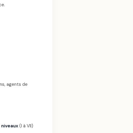
ce.
ens, agents de
 niveaux
(I à VII)