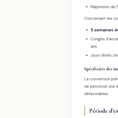
Majoration de 
Concernant les con
5 semaines d
Congés d’ancien
ans
Jours fériés c
Spécificités des i
La convention prév
de percevoir une i
défavorables.
Période d’es