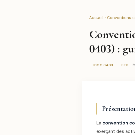
Accueil
›
Conventions co
Conventio
0403) : g
M
IDCC 0403
BTP
Présentation
La
convention col
exerçant des activ