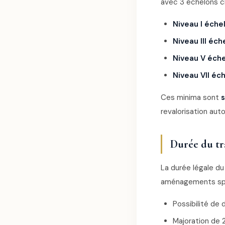
avec 3 échelons ch
Niveau I éche
Niveau III éch
Niveau V éche
Niveau VII éc
Ces minima sont
s
revalorisation aut
Durée du tr
La durée légale du 
aménagements spé
Possibilité de
Majoration de 