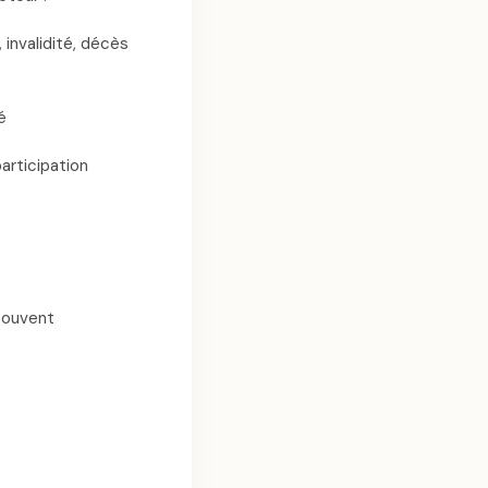
 invalidité, décès
é
articipation
 souvent