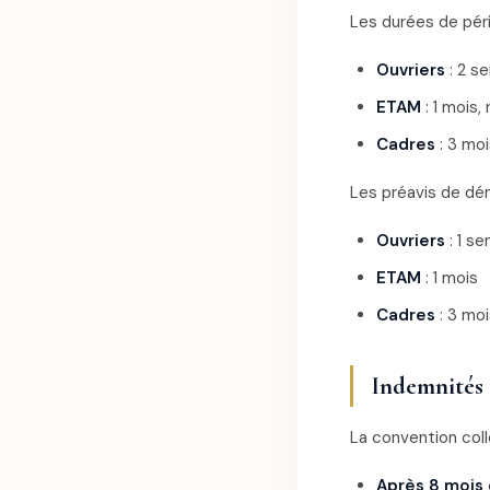
Les durées de péri
Ouvriers
: 2 s
ETAM
: 1 mois,
Cadres
: 3 moi
Les préavis de dém
Ouvriers
: 1 s
ETAM
: 1 mois
Cadres
: 3 moi
Indemnités 
La convention coll
Après 8 mois