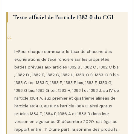
Texte officiel de l’article 1382-0 du CGI
I.-Pour chaque commune, le taux de chacune des
exonérations de taxe foncière sur les propriétés
bâties prévues aux articles 1382 B , 1382 C , 1382 C bis
, 1382 D , 1382 E, 1382 G, 1382 H, 1383-0 B, 1383-0 B bis,
1383 C ter, 1383 D, 1383 E, 1383 E bis, 1383 F, 1383 G,
1383 G bis, 1383 G ter, 1383 H, 1383 İ et 1383 J, au IV de
l’article 1384 A, aux premier et quatrième alinéas de
l’article 1384 B, au III de l’article 1384 C ainsi qu’aux
articles 1384 E, 1384 F, 1586 A et 1586 B dans leur
version en vigueur au 31 décembre 2020, est égal au
rapport entre : 1° D’une part, la somme des produits,