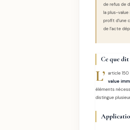
de refus de d
la plus-valu
profit d’une 
de l’acte dép
Ce que dit
L’
article 15
value imm
éléments nécessai
distingue plusieu
Applicatio