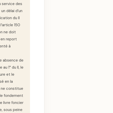
u service des
 un délai d’un
cation du II
’article 150
on ne doit
 en report
senté à
te absence de
u 1° du II, le
ure et le
sé en la
e ne constitue
 le fondement
e livre foncier
e, sous peine