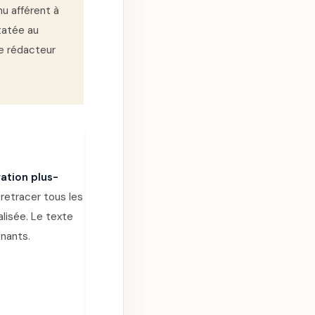
nu afférent à
tatée au
re rédacteur
ation plus-
 retracer tous les
alisée. Le texte
enants.