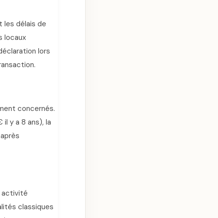
 les délais de
s locaux
claration lors
ransaction.
rement concernés.
 y a 8 ans), la
 après
 activité
lités classiques