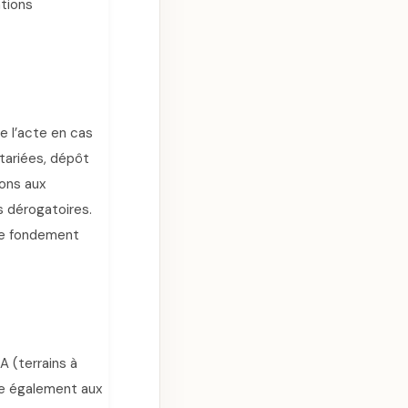
ations
e l’acte en cas
otariées, dépôt
ions aux
s dérogatoires.
 le fondement
A (terrains à
ie également aux