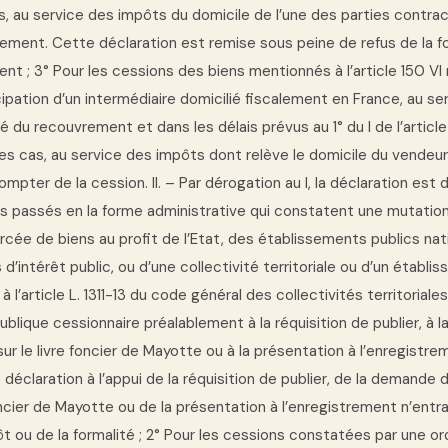
s, au service des impôts du domicile de l’une des parties contrac
rement. Cette déclaration est remise sous peine de refus de la f
ent ; 3° Pour les cessions des biens mentionnés à l’article 150 VI 
cipation d’un intermédiaire domicilié fiscalement en France, au se
 du recouvrement et dans les délais prévus au 1° du I de l’article
es cas, au service des impôts dont relève le domicile du vendeur
ompter de la cession. II. – Par dérogation au I, la déclaration est 
es passés en la forme administrative qui constatent une mutation
rcée de biens au profit de l’Etat, des établissements publics nat
’intérêt public, ou d’une collectivité territoriale ou d’un établi
à l’article L. 1311-13 du code général des collectivités territoriales,
publique cessionnaire préalablement à la réquisition de publier, à
 sur le livre foncier de Mayotte ou à la présentation à l’enregistre
déclaration à l’appui de la réquisition de publier, de la demande d
foncier de Mayotte ou de la présentation à l’enregistrement n’entra
t ou de la formalité ; 2° Pour les cessions constatées par une 