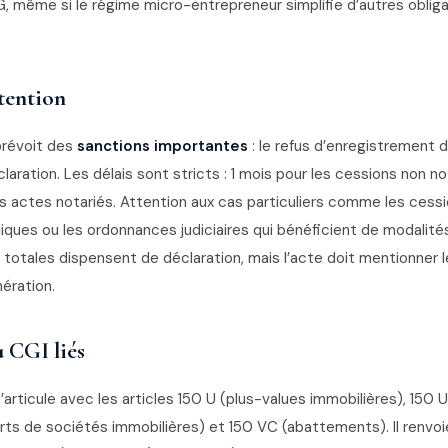
VG, même si le régime micro-entrepreneur simplifie d’autres oblig
ttention
prévoit des
sanctions importantes
: le refus d’enregistrement d
aration. Les délais sont stricts : 1 mois pour les cessions non n
es actes notariés. Attention aux cas particuliers comme les cess
liques ou les ordonnances judiciaires qui bénéficient de modalité
 totales dispensent de déclaration, mais l’acte doit mentionner
nération.
u CGI liés
s’articule avec les articles 150 U (plus-values immobilières), 150 U
arts de sociétés immobilières) et 150 VC (abattements). Il renvo