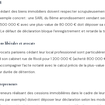
E
cédant des biens immobiliers doivent respecter scrupuleusement
. Exemple concret : une SARL du 8ème arrondissement vendant se
500 000 € avec une plus-value de 80 000 € doit déposer sa dé
. Le défaut de déclaration bloque l’enregistrement et retarde la t
ns libérales et avocats
vocats parisiens cédant leur local professionnel sont particuliè
 son cabinet rue de Rivoli pour 1 200 000 € (acheté 800 000 € il
accompagner l’acte notarié avec le calcul précis de la plus-value
r durée de détention.
trepreneurs
eneurs réalisant des cessions immobilières dans le cadre de leur
ns par exemple) doivent déposer leur déclaration selon les moda