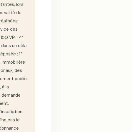
tantes, lors
ormalité de
réalisées
rvice des
 150 VM ; 4°
 dans un délai
déposée : 1°
 immobilière
ionaux, des
ssement public
 à la
 la demande
ment.
’inscription
îne pas le
ordonnance