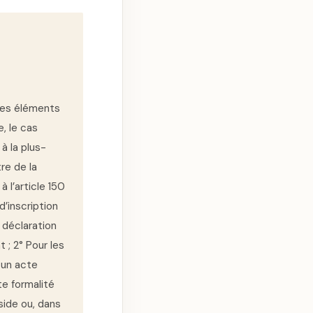
 les éléments
e, le cas
à la plus-
re de la
 l’article 150
d’inscription
 déclaration
 ; 2° Pour les
 un acte
e formalité
side ou, dans