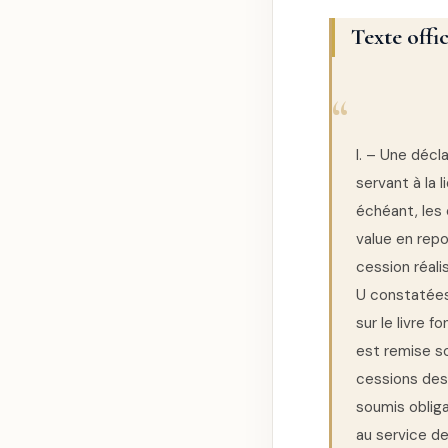
Texte offi
I. – Une décl
servant à la l
échéant, les 
value en repo
cession réali
U constatées 
sur le livre 
est remise so
cessions des
soumis oblig
au service de