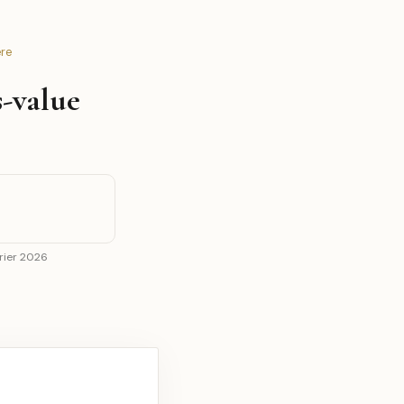
ère
s-value
vrier 2026