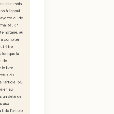
lai d’un mois
on à l’appui
 Mayotte ou de
malité ; 3°
te notarié, au
s à compter
eut être
 lorsque la
e de
 le livre
refus du
 l’article 150
ier, au
s un délai de
s aux
I de l’article