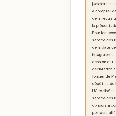
judiciaire, a
à compter de 
de la réquisi
la présentati
Pour les cess
service des 
de la date de
intégralement
cession est c
déclaration à 
foncier de Ma
dépôt ou de l
UC réalisées
service des i
dix jours à 
porteurs affé