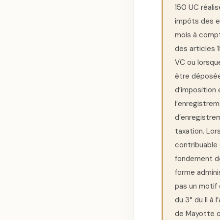
150 UC réalis
impôts des en
mois à compte
des articles 
VC ou lorsque
être déposée 
d’imposition 
l’enregistrem
d’enregistre
taxation. Lor
contribuable 
fondement de 
forme adminis
pas un motif
du 3° du II à 
de Mayotte ou