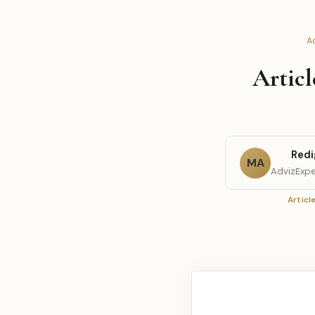
Ac
Articl
Redi
MA
AdvizExpe
Articl