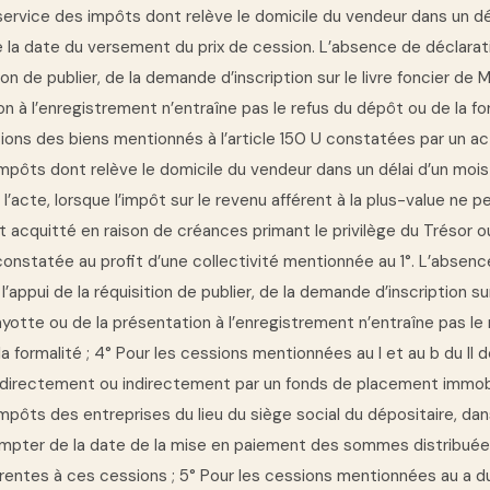
u service des impôts dont relève le domicile du vendeur dans un dé
la date du versement du prix de cession. L’absence de déclarati
tion de publier, de la demande d’inscription sur le livre foncier de
on à l’enregistrement n’entraîne pas le refus du dépôt ou de la for
ions des biens mentionnés à l’article 150 U constatées par un ac
impôts dont relève le domicile du vendeur dans un délai d’un moi
 l’acte, lorsque l’impôt sur le revenu afférent à la plus-value ne p
 acquitté en raison de créances primant le privilège du Trésor ou
onstatée au profit d’une collectivité mentionnée au 1°. L’absenc
l’appui de la réquisition de publier, de la demande d’inscription sur
yotte ou de la présentation à l’enregistrement n’entraîne pas le 
a formalité ; 4° Pour les cessions mentionnées au I et au b du II de
 directement ou indirectement par un fonds de placement immobil
mpôts des entreprises du lieu du siège social du dépositaire, dan
compter de la date de la mise en paiement des sommes distribuée
rentes à ces cessions ; 5° Pour les cessions mentionnées au a du I