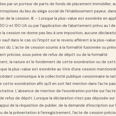
ées par un porteur de parts de fonds de placement immobilier, a
treprises du lieu du siège social de l’établissement payeur, dans
r de la cession. III. – Lorsque la plus-value est exonérée en appli
150 U et 150 UA ou par l’application de l’abattement prévu au I de l
 la cession ne donne pas lieu à une imposition, aucune déclarati
sauf dans le cas où l’impôt sur le revenu afférent à la plus-value
est dû. L’acte de cession soumis à la formalité fusionnée ou pré
ent précise, sous peine de refus de dépôt ou de la formalité
ment, la nature et le fondement de cette exonération ou de cet
sque la plus-value est exonérée au titre d’une cession mentionnée a
cédant communique à la collectivité publique cessionnaire la nat
cette exonération afin qu’il en soit fait mention dans l’acte pas
trative. L’absence de mention de l’exonération portée sur l’act
 de refus de dépôt. Lorsque la déclaration n’est pas déposée sur
l’appui de la réquisition de publier, de la demande d’inscription sur l
 de la présentation à l’enregistrement, l’acte de cession précis