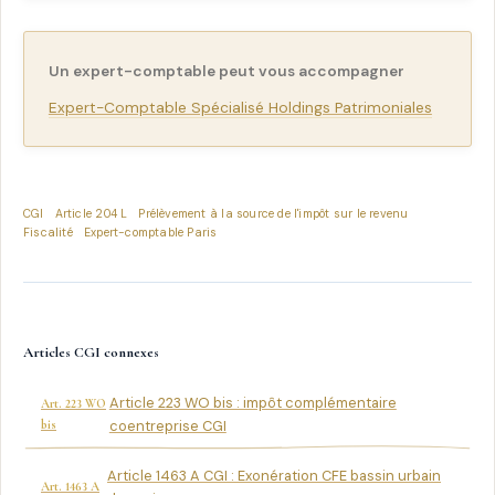
Un expert-comptable peut vous accompagner
Expert-Comptable Spécialisé Holdings Patrimoniales
CGI
Article 204 L
Prélèvement à la source de l'impôt sur le revenu
Fiscalité
Expert-comptable Paris
Articles CGI connexes
Article 223 WO bis : impôt complémentaire
Art. 223 WO
bis
coentreprise CGI
Article 1463 A CGI : Exonération CFE bassin urbain
Art. 1463 A