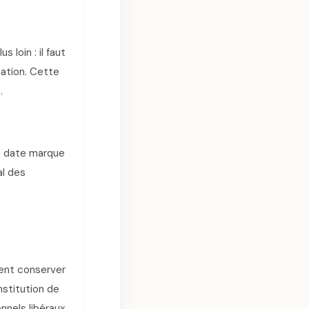
 loin : il faut
sation. Cette
.
te date marque
al des
ent conserver
nstitution de
nnels libéraux