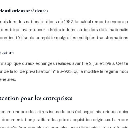
tionalisations antérieures
quis lors des nationalisations de 1982, le calcul remonte encore plus
x des titres ayant ouvert droit à indemnisation lors de la nationali
continuité fiscale complète malgré les multiples transformations
lication
e s’applique qu’aux échanges réalisés avant le 21 juillet 1993. Cet
r de la loi de privatisation n° 93-923, qui a modifié le régime fisc
érieures.
tention pour les entreprises
nant encore des titres issus de ces échanges historiques doiv
documentation justifiant les prix d’acquisition originaux. La reco
al peut s’avérer complexe après plusieurs décennies. Les professio