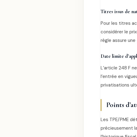
Titres issus de na
Pour les titres ac
considérer le pri
règle assure une 
Date limite d’app
L’article 248 F n
l’entrée en vigueu
privatisations ult
Points d’at
Les TPE/PME déte
précieusement la 
l’historique fisc