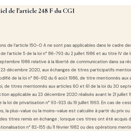
iel de l’article 248 F du CGI
ons de l’article 150-0 A ne sont pas applicables dans le cadre d
de l’article 5 de la loi n° 86-793 du 2 juillet 1986 et au titre IV de l
eptembre 1986 relative à la liberté de communication dans sa ré
u 23 décembre 2020, aux échanges de titres participatifs mentio
modifié de la loi n° 86-912 du 6 août 1986, de titre mentionnés aux 
i, de titres mentionnés aux articles 60 et 61 de la loi du 30 sep
tion applicable au 23 décembre 2020 réalisés avant le 21 juillet 
e la loi de privatisation n° 93-923 du 19 juillet 1993. En cas de ce
s, la plus-value ou la moins-value est calculée à partir du prix ou 
 des titres remis en échange ; lorsque ces titres ont été acquis 
nationalisation n° 82-155 du 11 février 1982 ou des opérations ment