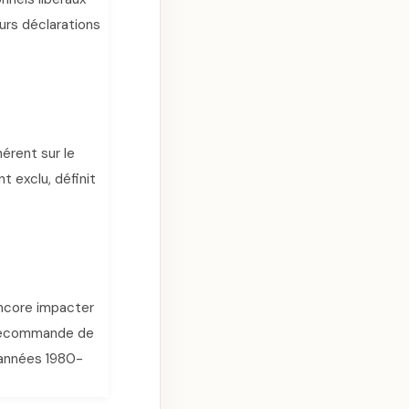
urs déclarations
hérent sur le
t exclu, définit
encore impacter
, recommande de
s années 1980-