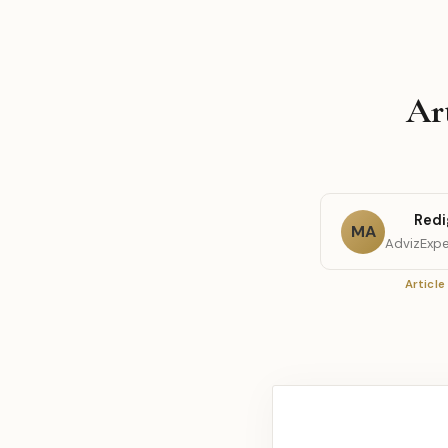
Art
Redi
MA
AdvizExpe
Article