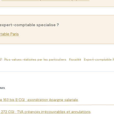
 expert-comptable specialise ?
able Paris
2° : Plus-values réalisées par les particuliers
Fiscalité
Expert-comptable P
xes
le 163 bis B CGI : exonération épargne salariale
e 272 CGI : TVA créances irrécouvrables et annulations