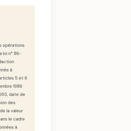
es opérations
a loi n° 86-
daction
nnés à
articles 5 et 6
tembre 1986
1993, date de
ssion des
de la valeur
dans le cadre
ionnées à