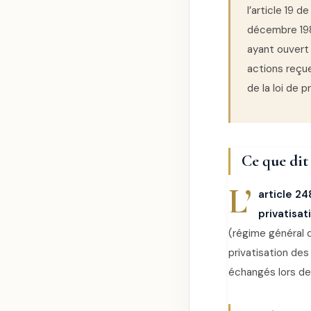
l’article 19 d
décembre 1982
ayant ouvert 
actions reçue
de la loi de p
Ce que dit 
L’
article 24
privatisat
(régime général 
privatisation des
échangés lors de