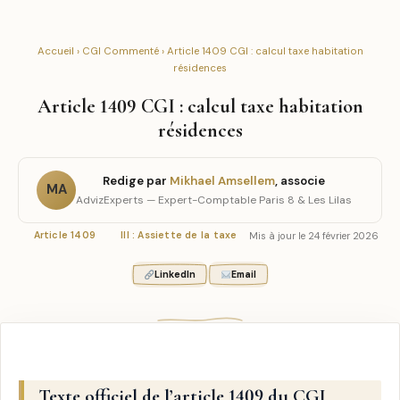
Accueil
›
CGI Commenté
› Article 1409 CGI : calcul taxe habitation
résidences
Article 1409 CGI : calcul taxe habitation
résidences
Redige par
Mikhael Amsellem
, associe
MA
AdvizExperts — Expert-Comptable Paris 8 & Les Lilas
Mis à jour le 24 février 2026
Article 1409
III : Assiette de la taxe
LinkedIn
Email
Texte officiel de l’article 1409 du CGI