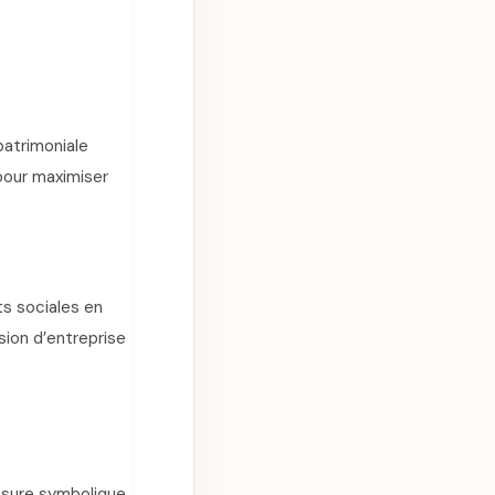
patrimoniale
 pour maximiser
ts sociales en
sion d’entreprise
esure symbolique