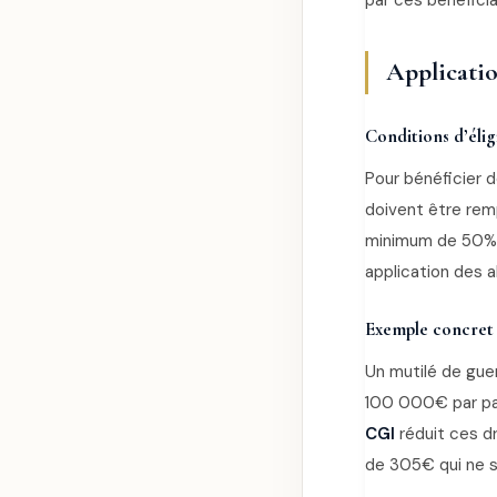
par ces bénéficia
Applicatio
Conditions d’éligi
Pour bénéficier 
doivent être remp
minimum de 50%, 
application des 
Exemple concret 
Un mutilé de gue
100 000€ par par
CGI
réduit ces dr
de 305€ qui ne s’