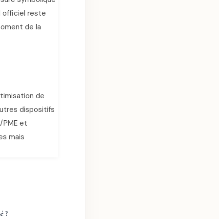
 officiel reste
moment de la
timisation de
autres dispositifs
E/PME et
es mais
é ?