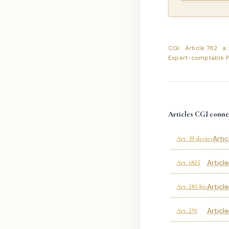
CGI
Article 782
a 
Expert-comptable P
Articles CGI conne
Arti
Art. 39 decies
Articl
Art. 1825
Articl
Art. 285 bis
Articl
Art. 291