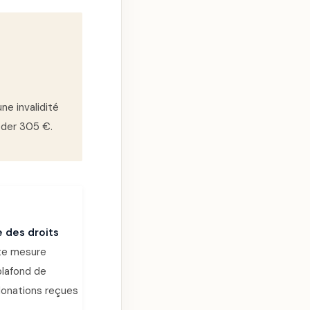
ne invalidité
éder 305 €.
e des droits
tte mesure
plafond de
donations reçues