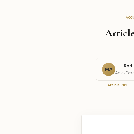
Accu
Articl
Redi
MA
AdvizExpe
Article 782