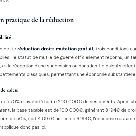
ires.
n pratique de la réduction
bilité
de cette
réduction droits mutation gratuit
, trois conditions c
lies : le statut de mutilé de guerre officiellement reconnu, un tau
et la réception d’une succession ou donation. Le calcul s’effec
abattements classiques, permettant une économie substantielle
de calcul
rre à 70% d’invalidité hérite 200 000€ de ses parents. Après 
ent, la base taxable est de 100 000€, générant 8 194€ de droit
oits de 50%, soit 4 097€ au lieu de 8 194€, l’économie restant s
applique donc pas ici.