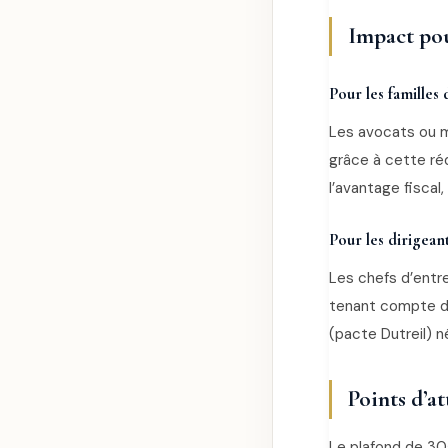
Impact pou
Pour les familles 
Les avocats ou m
grâce à cette réd
l’avantage fiscal
Pour les dirigea
Les chefs d’entr
tenant compte de 
(pacte Dutreil) 
Points d’at
Le plafond de 30