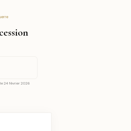
uerre
cession
 le 24 février 2026