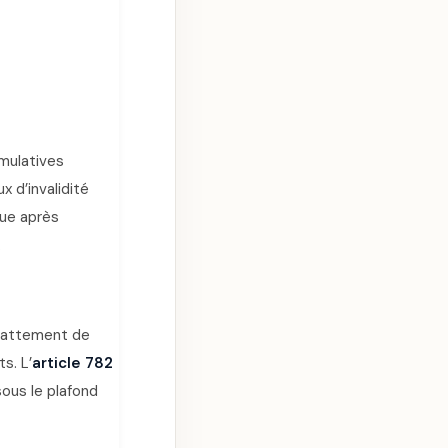
umulatives
x d’invalidité
tue après
.
abattement de
s. L’
article 782
ous le plafond