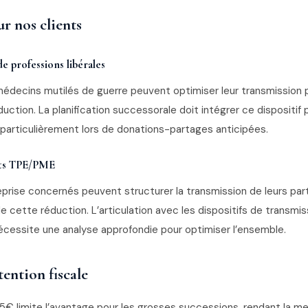
r nos clients
de professions libérales
édecins mutilés de guerre peuvent optimiser leur transmission 
uction. La planification successorale doit intégrer ce dispositif
, particulièrement lors de donations-partages anticipées.
nts TPE/PME
eprise concernés peuvent structurer la transmission de leurs par
cette réduction. L’articulation avec les dispositifs de transmis
nécessite une analyse approfondie pour optimiser l’ensemble.
tention fiscale
5€ limite l’avantage pour les grosses successions, rendant la m