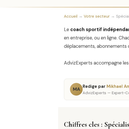
Accueil
→
Votre secteur
→ Spécial
Le
coach sportif indépenda
en entreprise, ou en ligne. Ch
déplacements, abonnements di
AdvizExperts accompagne les c
Redige par
Mikhael A
MA
AdvizExperts — Expert-Co
Chiffres cles : Spécial