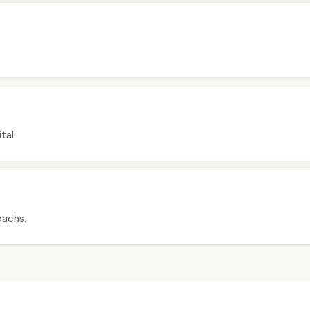
tal.
oachs.