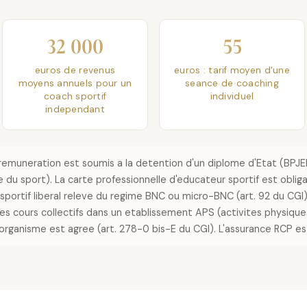
32 000
55
euros de revenus
euros : tarif moyen d'une
moyens annuels pour un
seance de coaching
coach sportif
individuel
independant
remuneration est soumis a la detention d'un diplome d'Etat (BPJ
e du sport). La carte professionnelle d'educateur sportif est oblig
h sportif liberal releve du regime BNC ou micro-BNC (art. 92 du CGI
 Les cours collectifs dans un etablissement APS (activites physiqu
'organisme est agree (art. 278-0 bis-E du CGI). L'assurance RCP est